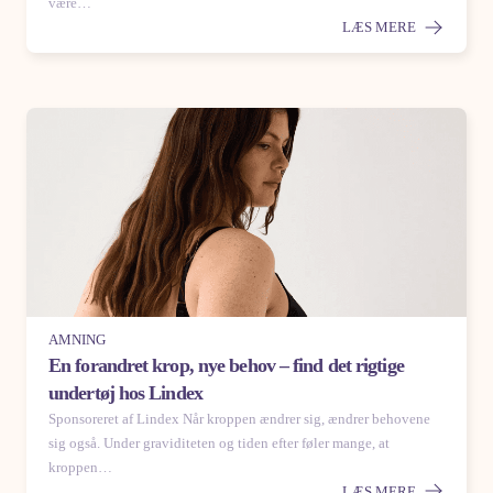
være…
LÆS MERE
AMNING
En forandret krop, nye behov – find det rigtige
undertøj hos Lindex
Sponsoreret af Lindex Når kroppen ændrer sig, ændrer behovene
sig også. Under graviditeten og tiden efter føler mange, at
kroppen…
LÆS MERE