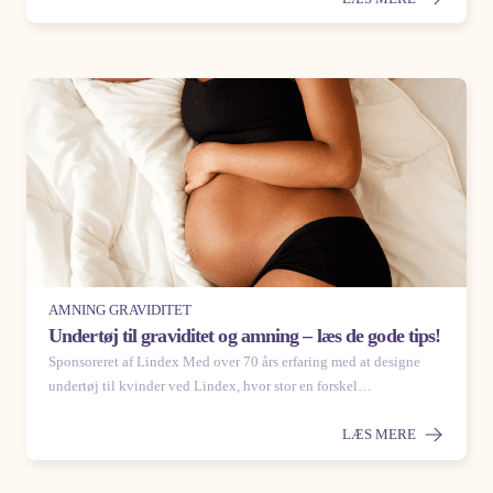
AMNING GRAVIDITET
Undertøj til graviditet og amning – læs de gode tips!
Sponsoreret af Lindex Med over 70 års erfaring med at designe
undertøj til kvinder ved Lindex, hvor stor en forskel…
LÆS MERE