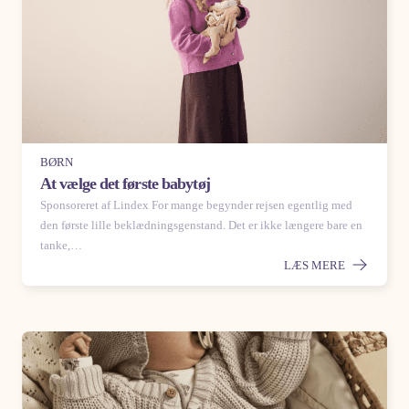
BØRN
At vælge det første babytøj
Sponsoreret af Lindex For mange begynder rejsen egentlig med
den første lille beklædningsgenstand. Det er ikke længere bare en
tanke,…
LÆS MERE