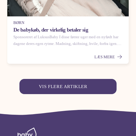
BØRN
De babykøb, der virkelig betaler sig
Sponsoreret af LuksusBaby I disse første uger med en nyfødt har
dagene deres egen rytme. Madning, skiftning, hvile, forfra igen.…
LÆS MERE
VIS FLERE ARTIKLER