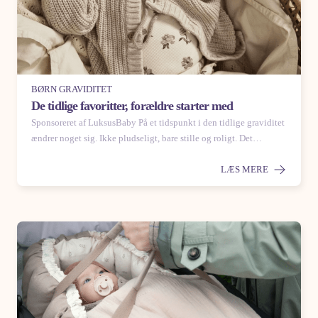
BØRN GRAVIDITET
De tidlige favoritter, forældre starter med
Sponsoreret af LuksusBaby På et tidspunkt i den tidlige graviditet
ændrer noget sig. Ikke pludseligt, bare stille og roligt. Det…
LÆS MERE