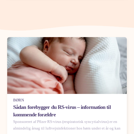
BØRN
Sådan forebygger du RS-virus – information til
kommende forældre
Sponsoreret af Pfizer RS-virus (respiratorisk syncytialvirus) er en
almindelig årsag til luftvejsinfektioner hos børn under et år og kan