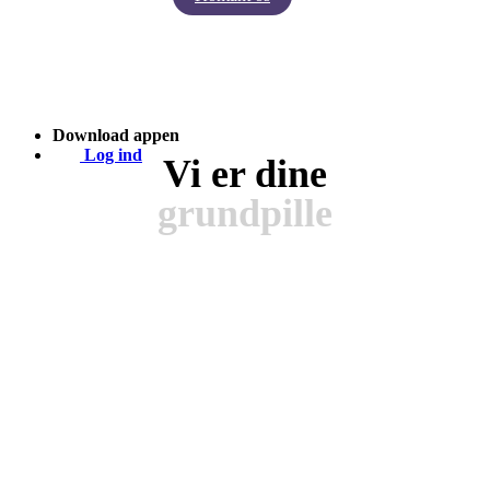
Indsigter fra Baby Journey
Case - Apohem
Download appen
Log ind
Vi er dine
grundpille