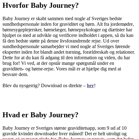
Hvorfor Baby Journey?
Baby Journey er skabt sammen med nogle af Sveriges bedste
sundhedspersonale inden for graviditet og børn. Alt fra jordemødre,
børnesygeplejersker, børnelæger, børnepsykologer og diætister har
hjulpet os med at udvikle og verificere indholdet i appen, så du kan
få den bedste støtte på denne livsforandrende rejse. Ud over
sundhedspersonale samarbejder vi med nogle af Sveriges førende
eksperter inden for blandt andet træning, forældreskab og relationer.
Dette for at du kan få adgang til den information og viden, du har
brug for! Vi ved, at der opstår mange spørgsmål under en
graviditets- og børne-rejse. Vores mål er at hjælpe dig med at
besvare dem.
Blev du nysgerrig? Download os direkte –
her
!
Hvad er Baby Journey?
Baby Journey er Sveriges største graviditetsapp, som 9 ud af 10
gravide kvinder downloader hver måned! Det er helt utroligt og