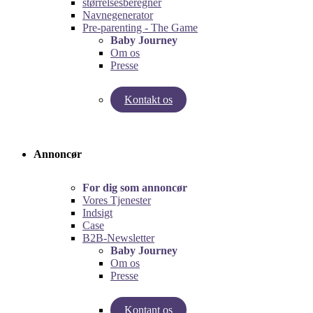
størrelsesberegner
Navnegenerator
Pre-parenting - The Game
Baby Journey
Om os
Presse
Kontakt os
Test vores graviditetsberegner!
Test Pre-Parenting-spillet!
Annoncør
For dig som annoncør
Vores Tjenester
Indsigt
Case
B2B-Newsletter
Baby Journey
Om os
Presse
Kontant os