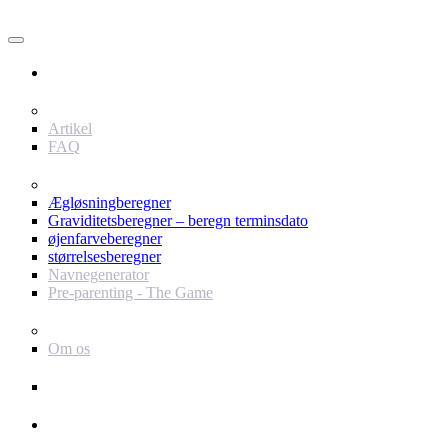
Bruger
Indhold
Artikel
FAQ
værktøjer
Ægløsningberegner
Graviditetsberegner – beregn terminsdato
øjenfarveberegner
størrelsesberegner
Navnegenerator
Pre-parenting - The Game
Baby Journey
Om os
Support
Annoncør