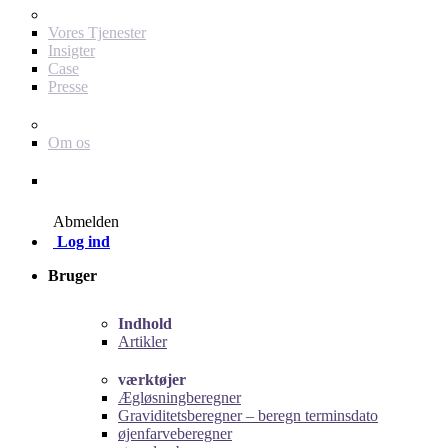
For dig som annoncør
Vores Tjenester
Insigter
Case
Presse
Baby Journey
Om os
Kontakt
Abmelden
Log ind
Bruger
Indhold
Artikler
værktøjer
Ægløsningberegner
Graviditetsberegner – beregn terminsdato
øjenfarveberegner