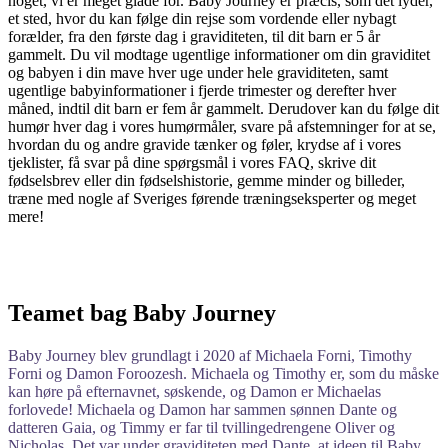
noget, vi er meget glade for. Baby Journey er præcis, som det lyder,
et sted, hvor du kan følge din rejse som vordende eller nybagt
forælder, fra den første dag i graviditeten, til dit barn er 5 år
gammelt. Du vil modtage ugentlige informationer om din graviditet
og babyen i din mave hver uge under hele graviditeten, samt
ugentlige babyinformationer i fjerde trimester og derefter hver
måned, indtil dit barn er fem år gammelt. Derudover kan du følge dit
humør hver dag i vores humørmåler, svare på afstemninger for at se,
hvordan du og andre gravide tænker og føler, krydse af i vores
tjeklister, få svar på dine spørgsmål i vores FAQ, skrive dit
fødselsbrev eller din fødselshistorie, gemme minder og billeder,
træne med nogle af Sveriges førende træningseksperter og meget
mere!
Teamet bag Baby Journey
Baby Journey blev grundlagt i 2020 af Michaela Forni, Timothy
Forni og Damon Foroozesh. Michaela og Timothy er, som du måske
kan høre på efternavnet, søskende, og Damon er Michaelas
forlovede! Michaela og Damon har sammen sønnen Dante og
datteren Gaia, og Timmy er far til tvillingedrengene Oliver og
Nicholas. Det var under graviditeten med Dante, at ideen til Baby