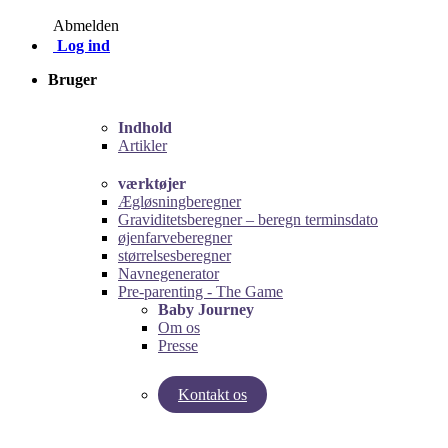
Abmelden
Log ind
Bruger
Indhold
Artikler
værktøjer
Ægløsningberegner
Graviditetsberegner – beregn terminsdato
øjenfarveberegner
størrelsesberegner
Navnegenerator
Pre-parenting - The Game
Baby Journey
Om os
Presse
Kontakt os