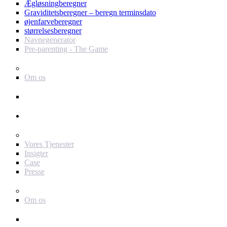
Ægløsningberegner
Graviditetsberegner – beregn terminsdato
øjenfarveberegner
størrelsesberegner
Navnegenerator
Pre-parenting - The Game
Baby Journey
Om os
Support
Annoncør
For dig som annoncør
Vores Tjenester
Insigter
Case
Presse
Baby Journey
Om os
Kontakt