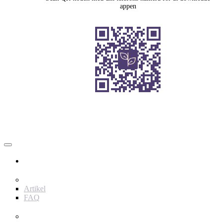
appen
Bruger
Indhold
Artikel
FAQ
værktøjer