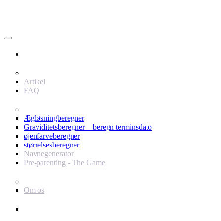
Bruger
Indhold
Artikel
FAQ
værktøjer
Ægløsningberegner
Graviditetsberegner – beregn terminsdato
øjenfarveberegner
størrelsesberegner
Navnegenerator
Pre-parenting - The Game
Baby Journey
Om os
Support