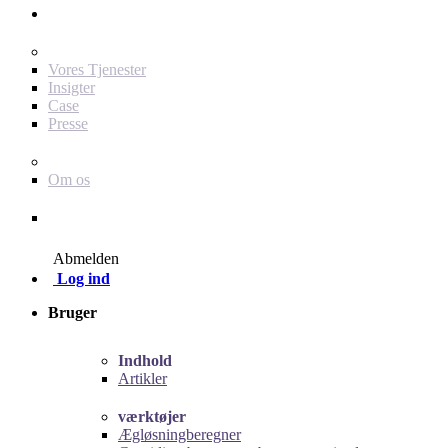
Annoncør
For dig som annoncør
Vores Tjenester
Insigter
Case
Presse
Baby Journey
Om os
Kontakt
Abmelden
Log ind
Bruger
Indhold
Artikler
værktøjer
Ægløsningberegner