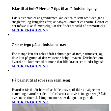
Klar til at føde? Her er 7 tips til at få fødslen i gang
I de sidste stadier af graviditeten kan det føles som om tiden går i
sneglefart, og længslen efter, at babyen kommer er enorm. Derfor er
det måske ikke så mærkeligt, at der findes et væld af husmortricks til
at sætte…
MEHR ERFAHREN >
7 sikre tegn på, at fødslen er nær
For mange kan det føles hårdt i slutningen af tredje trimester, og
ikke kun på grund af den voksende baby i maven. Uvisheden om,
hvornår du kommer til at møde den lille krabat, er mindst lige så
udfordrende. Sandheden er,…
MEHR ERFAHREN >
Få barnet til at sove i sin egen seng
Hvordan får du dit barn til at falde i søvn, til ikke at vågne om
natten, og hvornår er det tid for barnet at sove i sin egen seng? Når
nye søvnrutiner skal implementeres, er det godt at gøre det…
MEHR ERFAHREN >