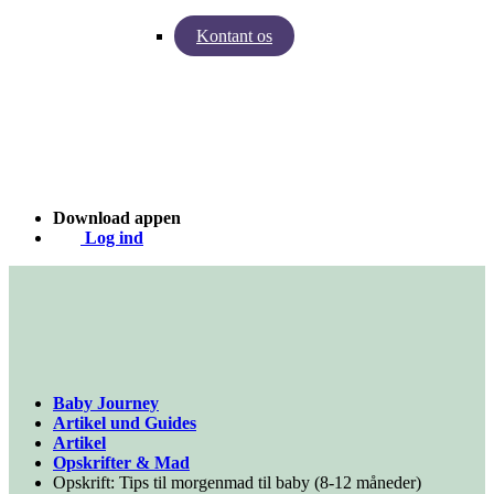
Kontant os
Indsigter fra Baby Journey
Case - Apohem
Download appen
Log ind
Baby Journey
Artikel und Guides
Artikel
Opskrifter & Mad
Opskrift: Tips til morgenmad til baby (8-12 måneder)