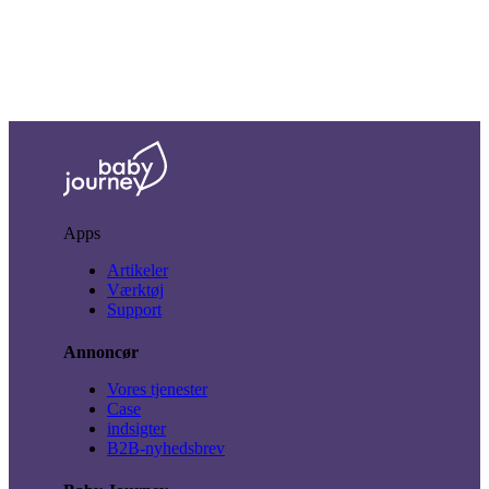
Apps
Artikeler
Værktøj
Support
Annoncør
Vores tjenester
Case
indsigter
B2B-nyhedsbrev