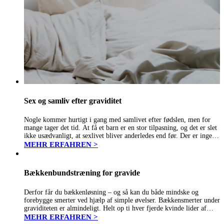
Sex og samliv efter graviditet
Nogle kommer hurtigt i gang med samlivet efter fødslen, men for
mange tager det tid. At få et barn er en stor tilpasning, og det er slet
ikke usædvanligt, at sexlivet bliver anderledes end før. Der er ingen
fast tidsgrænse…
MEHR ERFAHREN >
Bækkenbundstræning for gravide
Derfor får du bækkenløsning – og så kan du både mindske og
forebygge smerter ved hjælp af simple øvelser. Bækkensmerter under
graviditeten er almindeligt. Helt op ti hver fjerde kvinde lider af
bækkenløsning, som det populært kaldes, og symptomerne viser…
MEHR ERFAHREN >