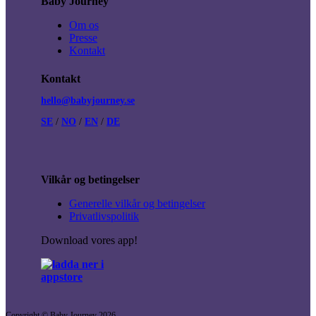
Baby Journey
Om os
Presse
Kontakt
Kontakt
hello@babyjourney.se
SE
/
NO
/
EN
/
DE
Vilkår og betingelser
Generelle vilkår og betingelser
Privatlivspolitik
Download vores app!
Copyright © Baby Journey
2026