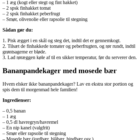
– 1 æg (kogt eller stegt og fint hakket)
– 2 spsk finhakket tomat
– 2 spsk finhakket peberfrugt
– Smør, olivenolie eller rapsolie til stegning
Sådan gør du:
1. Pisk ægget i en skål og steg det, indtil det er gennemkogt.
2. Tilsæt de finhakkede tomater og peberfrugten, og rør rundt, indtil
grøntsagerne er bløde.
3. Lad røræggen køle af til en sikker temperatur, før du serverer den.
Bananpandekager med mosede bær
Hvem elsker ikke bananpandekager? Lav en ekstra stor portion og
spis dem til morgenmad hele familien!
Ingredienser:
– 0,5 banan
– 1 æg
– 0,5 dl havregryn/havremel
– En nip kanel (valgfrit)
– Smør eller rapsolie til stegning
– Mosede bær (jordbær, blåbær, hindbær osv.)