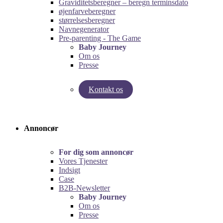
Graviditetsberegner – beregn terminsdato
øjenfarveberegner
størrelsesberegner
Navnegenerator
Pre-parenting - The Game
Baby Journey
Om os
Presse
Kontakt os
Test vores graviditetsberegner!
Test Pre-Parenting-spillet!
Annoncør
For dig som annoncør
Vores Tjenester
Indsigt
Case
B2B-Newsletter
Baby Journey
Om os
Presse