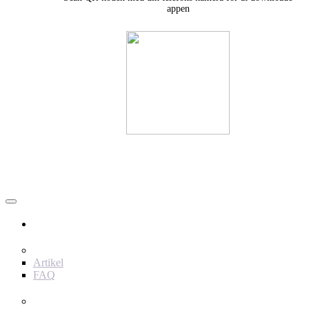
appen
Bruger
Indhold
Artikel
FAQ
værktøjer