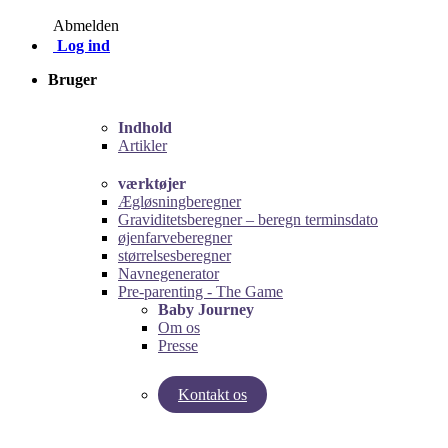
Abmelden
Log ind
Bruger
Indhold
Artikler
værktøjer
Ægløsningberegner
Graviditetsberegner – beregn terminsdato
øjenfarveberegner
størrelsesberegner
Navnegenerator
Pre-parenting - The Game
Baby Journey
Om os
Presse
Kontakt os