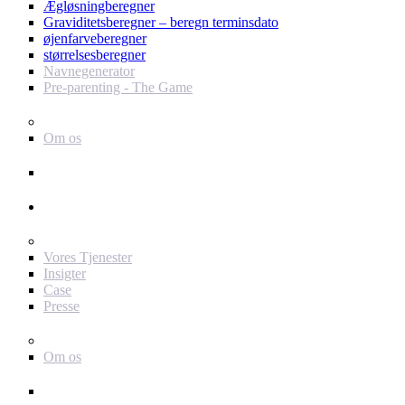
Ægløsningberegner
Graviditetsberegner – beregn terminsdato
øjenfarveberegner
størrelsesberegner
Navnegenerator
Pre-parenting - The Game
Baby Journey
Om os
Support
Annoncør
For dig som annoncør
Vores Tjenester
Insigter
Case
Presse
Baby Journey
Om os
Kontakt