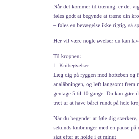
Når det kommer til træning, er det vi
føles godt at begynde at træne din kr
– føles en bevægelse ikke rigtig, så sp
Her vil være nogle øvelser du kan lave
Til kroppen:
1. Knibeøvelser
Læg dig på ryggen med hofteben og fø
analåbningen, og løft langsomt frem m
gentage 5 til 10 gange. Du kan gøre 
træt af at have båret rundt på hele k
Når du begynder at føle dig stærkere,
sekunds knibninger med en pause på e
sigt efter at holde i et minut!