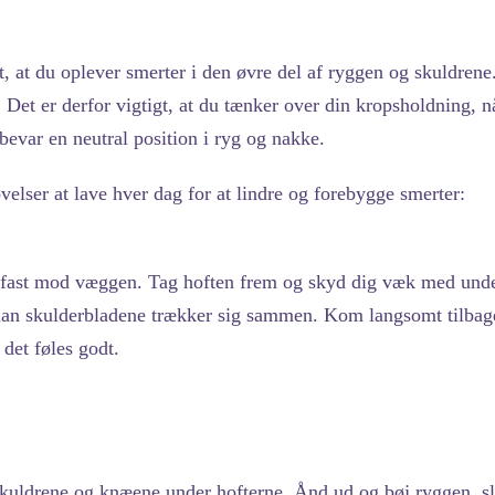
, at du oplever smerter i den øvre del af ryggen og skuldrene.
Det er derfor vigtigt, at du tænker over din kropsholdning, nå
bevar en neutral position i ryg og nakke.
velser at lave hver dag for at lindre og forebygge smerter:
ast mod væggen. Tag hoften frem og skyd dig væk med under
dan skulderbladene trækker sig sammen. Kom langsomt tilbage
 det føles godt.
skuldrene og knæene under hofterne. Ånd ud og bøj ryggen, s