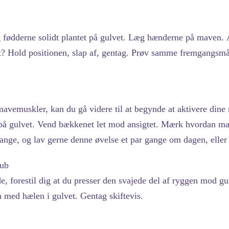
 fødderne solidt plantet på gulvet. Læg hænderne på maven. 
? Hold positionen, slap af, gentag. Prøv samme fremgangsmå
mavemuskler, kan du gå videre til at begynde at aktivere di
t på gulvet. Vend bækkenet let mod ansigtet. Mærk hvordan ma
gange, og lav gerne denne øvelse et par gange om dagen, elle
kub
, forestil dig at du presser den svajede del af ryggen mod 
 med hælen i gulvet. Gentag skiftevis.