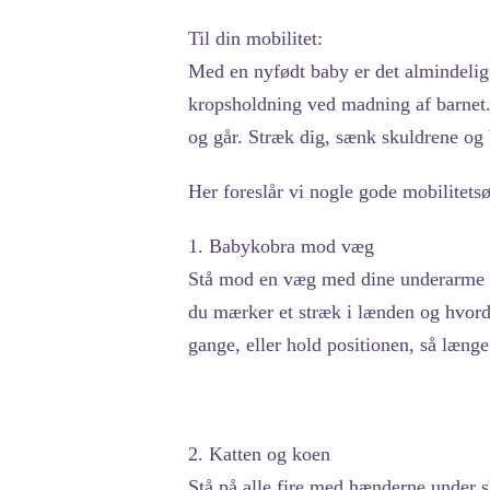
Til din mobilitet:
Med en nyfødt baby er det almindeligt
kropsholdning ved madning af barnet. 
og går. Stræk dig, sænk skuldrene og 
Her foreslår vi nogle gode mobilitetsø
1. Babykobra mod væg
Stå mod en væg med dine underarme f
du mærker et stræk i lænden og hvor
gange, eller hold positionen, så længe
2. Katten og koen
Stå på alle fire med hænderne under 