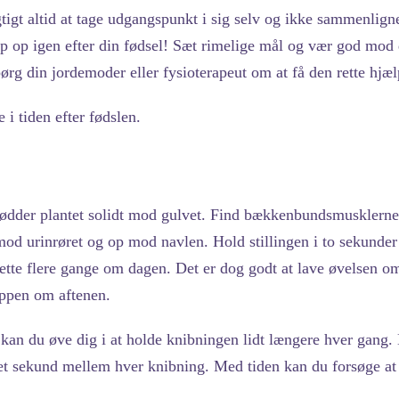
gtigt altid at tage udgangspunkt i sig selv og ikke sammenli
op op igen efter din fødsel! Sæt rimelige mål og vær god mod 
ørg din jordemoder eller fysioterapeut om at få den rette hjælp
 i tiden efter fødslen.
dder plantet solidt mod gulvet. Find bækkenbundsmusklerne 
od urinrøret og op mod navlen. Hold stillingen i to sekunder 
dette flere gange om dagen. Det er dog godt at lave øvelsen
roppen om aftenen.
 kan du øve dig i at holde knibningen lidt længere hver gang. 
t sekund mellem hver knibning. Med tiden kan du forsøge at