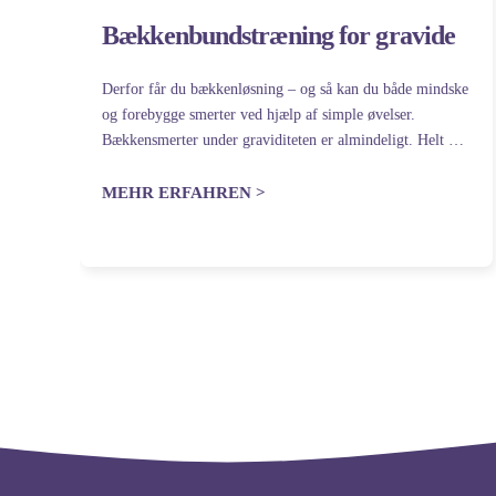
Bækkenbundstræning for gravide
,
Derfor får du bækkenløsning – og så kan du både mindske
og forebygge smerter ved hjælp af simple øvelser.
Bækkensmerter under graviditeten er almindeligt. Helt op
ti hver fjerde kvinde lider af bækkenløsning, som det
populært kaldes, og symptomerne viser…
MEHR ERFAHREN >