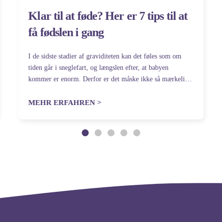
Klar til at føde? Her er 7 tips til at
få fødslen i gang
I de sidste stadier af graviditeten kan det føles som om
tiden går i sneglefart, og længslen efter, at babyen
kommer er enorm. Derfor er det måske ikke så mærkeligt,
at der findes et væld af husmortricks til at sætte…
MEHR ERFAHREN >