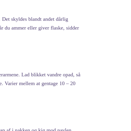
 Det skyldes blandt andet dårlig
r du ammer eller giver flaske, sidder
armene. Lad blikket vandre opad, så
. Varier mellem at gentage 10 – 20
lap af i nakken og kig mod navlen.