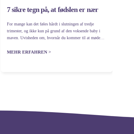
7 sikre tegn på, at fødslen er nær
F
For mange kan det føles hårdt i slutningen af tredje
Hv
trimester, og ikke kun på grund af den voksende baby i
vå
maven. Uvisheden om, hvornår du kommer til at møde
si
den lille krabat, er mindst lige så udfordrende. Sandheden
de
er,…
MEHR ERFAHREN >
M