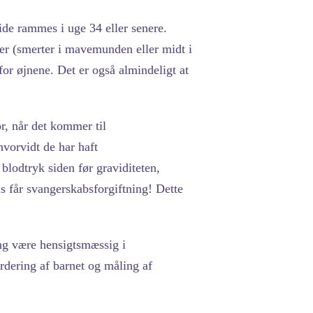
vide rammes i uge 34 eller senere.
er (smerter i mavemunden eller midt i
or øjnene. Det er også almindeligt at
r, når det kommer til
hvorvidt de har haft
blodtryk siden før graviditeten,
is får svangerskabsforgiftning! Dette
ing være hensigtsmæssig i
dering af barnet og måling af