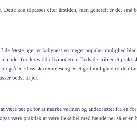
øj. Dette kan tilpasses efter årstiden, men generelt er det små
I de første uger er babynest en meget populær mulighed blandt
kender fra deres tid i livmoderen. Bedside crib er et praktisk
en også en klassisk tremmeseng er et god mulighed til den før
sser bedst til jer.
 at være tæt på for at mærke varmen og åndedrættet fra en fo
 også være praktisk at være fleksibel med hænderne: så er en 