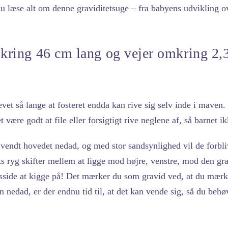
u læse alt om denne graviditetsuge – fra babyens udvikling ove
ring 46 cm lang og vejer omkring 2,
evet så lange at fosteret endda kan rive sig selv inde i mave
 være godt at file eller forsigtigt rive neglene af, så barnet ik
vendt hovedet nedad, og med stor sandsynlighed vil de forblive
ets ryg skifter mellem at ligge mod højre, venstre, mod den gr
ngsside at kigge på! Det mærker du som gravid ved, at du mær
n nedad, er der endnu tid til, at det kan vende sig, så du beh