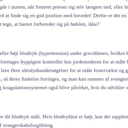
gde i maven, når fosteret presser sig selv længere ned, eller fø
ved at finde sig en god position med hovedet! Derfor er det en
t tegn, at barnet forbereder sig på fødslen, ikke?
eller højt blodtryk (hypertension) under graviditeten, hvilke
foretages hyppigere kontroller hos jordemoderen for at måle 
at lave flere ultralydsundersøgelser for at måle fostervækst o
e, så deres funktion forringes, og man kan rammes af svanger
 koagulationssystemet også blive påvirket, hvis du udvikler 
 dit blodtryk målt. Hvis blodtrykket er højt, kan det supplere
f svangerskabsforgiftning.