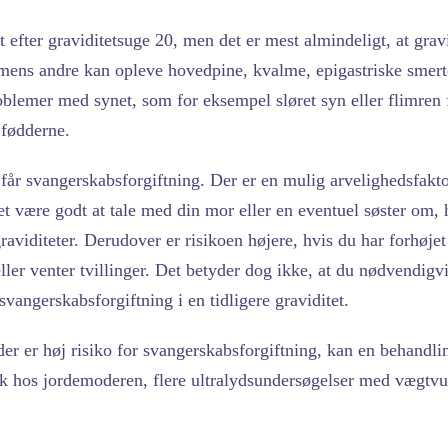
t efter graviditetsuge 20, men det er mest almindeligt, at gra
ens andre kan opleve hovedpine, kvalme, epigastriske smert
oblemer med synet, som for eksempel sløret syn eller flimren f
 fødderne.
 får svangerskabsforgiftning. Der er en mulig arvelighedsfakto
t være godt at tale med din mor eller en eventuel søster om, 
aviditeter. Derudover er risikoen højere, hvis du har forhøjet 
eller venter tvillinger. Det betyder dog ikke, at du nødvendigv
svangerskabsforgiftning i en tidligere graviditet.
 der er høj risiko for svangerskabsforgiftning, kan en behandl
k hos jordemoderen, flere ultralydsundersøgelser med vægtvur