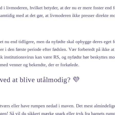
and i livmoderen, hvilket betyder, at der nu er mere foster end
, samtidig med at det gør, at livmoderen ikke presser direkte m
 nu end tidligere, men da nyfødte skal opbygge deres eget fo
r i den første periode efter fødslen. Vær forberedt på ikke a
sisk institutionsvirus kan være RS, og nyfødte bør beskyttes m
med venner og bekendte, der er forkølede.
ved at blive utålmodig? 💜
tværs eller have rumpen nedad i maven. Det mest almindelige 
en! Så vil du sikkert mærke spark eller tryk fra barnets ru