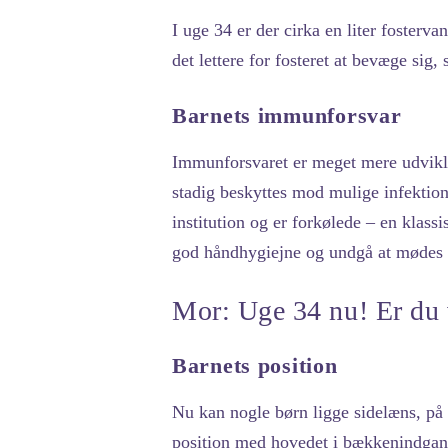
I uge 34 er der cirka en liter fosterv
det lettere for fosteret at bevæge sig
Barnets immunforsvar
Immunforsvaret er meget mere udviklet
stadig beskyttes mod mulige infektione
institution og er forkølede – en klas
god håndhygiejne og undgå at mødes 
Mor: Uge 34 nu! Er du 
Barnets position
Nu kan nogle børn ligge sidelæns, på 
position med hovedet i bækkenindgang