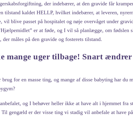
gerskabsforgiftning, der indebærer, at den gravide får kramp
en tilstand kaldet HELLP, hvilket indebærer, at leveren, nyre
e, vil blive passet på hospitalet og nøje overvåget under gravi
“Hjælpemidlet” er at føde, og I vil så planlægge, om fødslen s
, der måles på den gravide og fosterets tilstand.
ke mange uger tilbage! Snart ændrer 
 brug for en masse ting, og mange af disse babyting har du m
abygym?
anbefalet, og I behøver heller ikke at have alt i hjemmet fra s
. Til gengæld er der visse ting vi stadig vil anbefale at have p