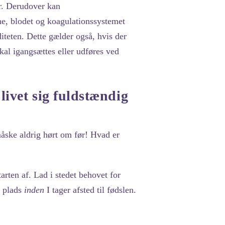
er. Derudover kan
rne, blodet og koagulationssystemet
diteten. Dette gælder også, hvis der
kal igangsættes eller udføres ved
livet sig fuldstændig
åske aldrig hørt om før! Hvad er
tarten af. Lad i stedet behovet for
å plads
inden
I tager afsted til fødslen.