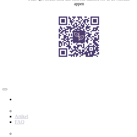
appen
Bruger
Indhold
Artikel
FAQ
værktøjer