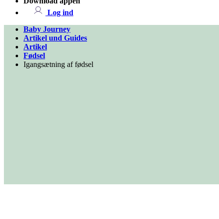
Download appen
Log ind
Baby Journey
Artikel und Guides
Artikel
Fødsel
Igangsætning af fødsel