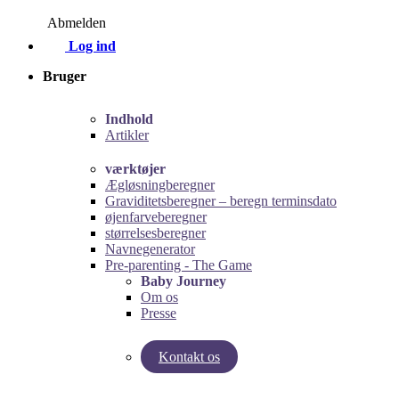
Abmelden
Log ind
Bruger
Indhold
Artikler
værktøjer
Ægløsningberegner
Graviditetsberegner – beregn terminsdato
øjenfarveberegner
størrelsesberegner
Navnegenerator
Pre-parenting - The Game
Baby Journey
Om os
Presse
Kontakt os