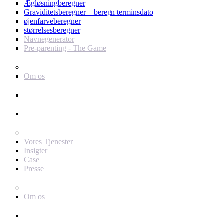
Ægløsningberegner
Graviditetsberegner – beregn terminsdato
øjenfarveberegner
størrelsesberegner
Navnegenerator
Pre-parenting - The Game
Baby Journey
Om os
Support
Annoncør
For dig som annoncør
Vores Tjenester
Insigter
Case
Presse
Baby Journey
Om os
Kontakt