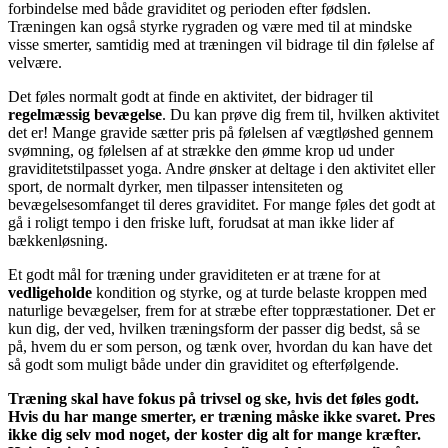
forbindelse med både graviditet og perioden efter fødslen.
Træningen kan også styrke rygraden og være med til at mindske
visse smerter, samtidig med at træningen vil bidrage til din følelse af
velvære.
Det føles normalt godt at finde en aktivitet, der bidrager til
regelmæssig bevægelse
. Du kan prøve dig frem til, hvilken aktivitet
det er! Mange gravide sætter pris på følelsen af vægtløshed gennem
svømning, og følelsen af at strække den ømme krop ud under
graviditetstilpasset yoga. Andre ønsker at deltage i den aktivitet eller
sport, de normalt dyrker, men tilpasser intensiteten og
bevægelsesomfanget til deres graviditet. For mange føles det godt at
gå i roligt tempo i den friske luft, forudsat at man ikke lider af
bækkenløsning.
Et godt mål for træning under graviditeten er at træne for at
vedligeholde
kondition og styrke, og at turde belaste kroppen med
naturlige bevægelser, frem for at stræbe efter toppræstationer. Det er
kun dig, der ved, hvilken træningsform der passer dig bedst, så se
på, hvem du er som person, og tænk over, hvordan du kan have det
så godt som muligt både under din graviditet og efterfølgende.
Træning skal have fokus på trivsel og ske, hvis det føles godt.
Hvis du har mange smerter, er træning måske ikke svaret. Pres
ikke dig selv mod noget, der koster dig alt for mange kræfter.