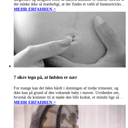
det måske ikke så mærkeligt, at der findes et væld af husmortricks til
at sætte…
MEHR ERFAHREN >
7 sikre tegn på, at fødslen er nær
For mange kan det føles hårdt i slutningen af tredje trimester, og
ikke kun på grund af den voksende baby i maven. Uvisheden om,
hvornår du kommer til at møde den lille krabat, er mindst lige så
udfordrende. Sandheden er,…
MEHR ERFAHREN >