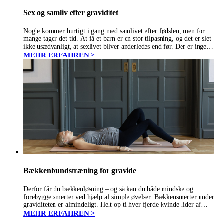
Sex og samliv efter graviditet
Nogle kommer hurtigt i gang med samlivet efter fødslen, men for
mange tager det tid. At få et barn er en stor tilpasning, og det er slet
ikke usædvanligt, at sexlivet bliver anderledes end før. Der er ingen
fast tidsgrænse…
MEHR ERFAHREN >
Bækkenbundstræning for gravide
Derfor får du bækkenløsning – og så kan du både mindske og
forebygge smerter ved hjælp af simple øvelser. Bækkensmerter under
graviditeten er almindeligt. Helt op ti hver fjerde kvinde lider af
bækkenløsning, som det populært kaldes, og symptomerne viser…
MEHR ERFAHREN >