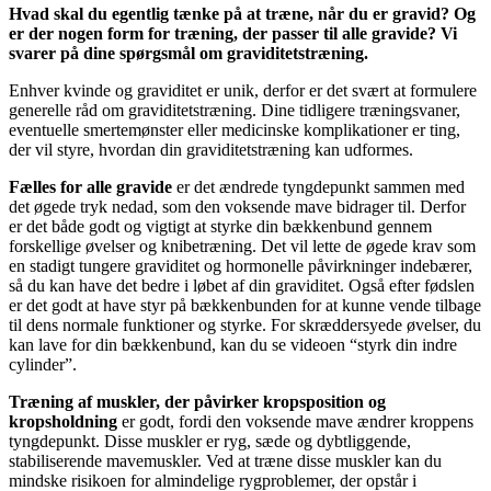
Hvad skal du egentlig tænke på at træne, når du er gravid? Og
er der nogen form for træning, der passer til alle gravide? Vi
svarer på dine spørgsmål om graviditetstræning.
Enhver kvinde og graviditet er unik, derfor er det svært at formulere
generelle råd om graviditetstræning. Dine tidligere træningsvaner,
eventuelle smertemønster eller medicinske komplikationer er ting,
der vil styre, hvordan din graviditetstræning kan udformes.
Fælles for alle gravide
er det ændrede tyngdepunkt sammen med
det øgede tryk nedad, som den voksende mave bidrager til. Derfor
er det både godt og vigtigt at styrke din bækkenbund gennem
forskellige øvelser og knibetræning. Det vil lette de øgede krav som
en stadigt tungere graviditet og hormonelle påvirkninger indebærer,
så du kan have det bedre i løbet af din graviditet. Også efter fødslen
er det godt at have styr på bækkenbunden for at kunne vende tilbage
til dens normale funktioner og styrke. For skræddersyede øvelser, du
kan lave for din bækkenbund, kan du se videoen “styrk din indre
cylinder”.
Træning af muskler, der påvirker kropsposition og
kropsholdning
er godt, fordi den voksende mave ændrer kroppens
tyngdepunkt. Disse muskler er ryg, sæde og dybtliggende,
stabiliserende mavemuskler. Ved at træne disse muskler kan du
mindske risikoen for almindelige rygproblemer, der opstår i