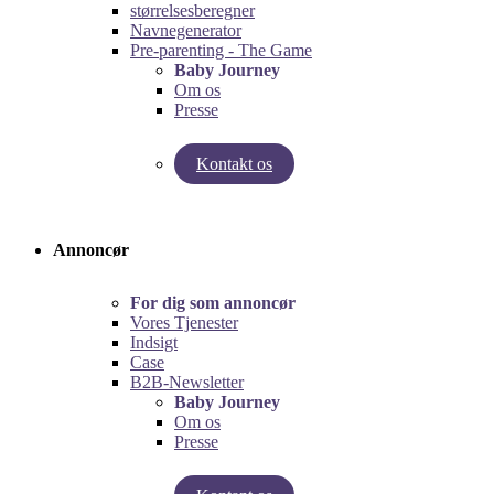
størrelsesberegner
Navnegenerator
Pre-parenting - The Game
Baby Journey
Om os
Presse
Kontakt os
Test vores graviditetsberegner!
Test Pre-Parenting-spillet!
Annoncør
For dig som annoncør
Vores Tjenester
Indsigt
Case
B2B-Newsletter
Baby Journey
Om os
Presse