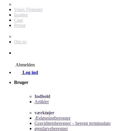
For dig som annoncør
Vores Tjenester
Insigter
Case
Presse
Baby Journey
Om os
Kontakt
Abmelden
Log ind
Bruger
Indhold
Artikler
værktøjer
Ægløsningberegner
Graviditetsberegner – beregn terminsdato
øjenfarveberegner