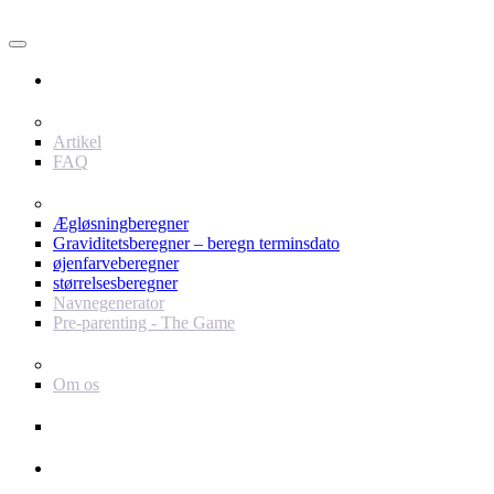
Bruger
Indhold
Artikel
FAQ
værktøjer
Ægløsningberegner
Graviditetsberegner – beregn terminsdato
øjenfarveberegner
størrelsesberegner
Navnegenerator
Pre-parenting - The Game
Baby Journey
Om os
Support
Annoncør