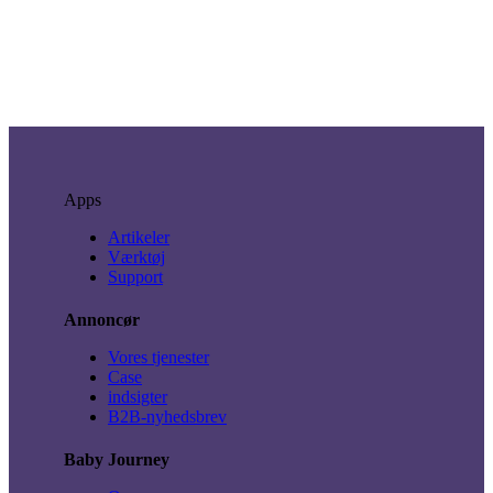
Apps
Artikeler
Værktøj
Support
Annoncør
Vores tjenester
Case
indsigter
B2B-nyhedsbrev
Baby Journey