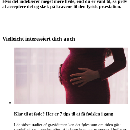
Hvis det indebærer meget mere hvile, end du er vant til, så prøv
at acceptere det og slæk på kravene til den fysisk præstation.
Vielleicht interessiert dich auch
Klar til at føde? Her er 7 tips til at få fødslen i gang
I de sidste stadier af graviditeten kan det føles som om tiden går i
sneglefart, og længslen efter, at babyen kommer er enorm. Derfor er