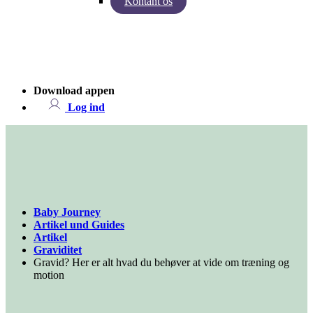
Kontant os
Indsigter fra Baby Journey
Case - Apohem
Download appen
Log ind
Baby Journey
Artikel und Guides
Artikel
Graviditet
Gravid? Her er alt hvad du behøver at vide om træning og
motion