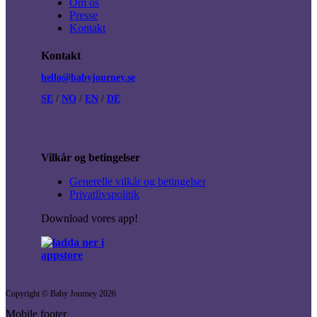
Om os
Presse
Kontakt
Kontakt
hello@babyjourney.se
SE
/
NO
/
EN
/
DE
Vilkår og betingelser
Generelle vilkår og betingelser
Privatlivspolitik
Download vores app!
Copyright © Baby Journey
2026
Mobile footer