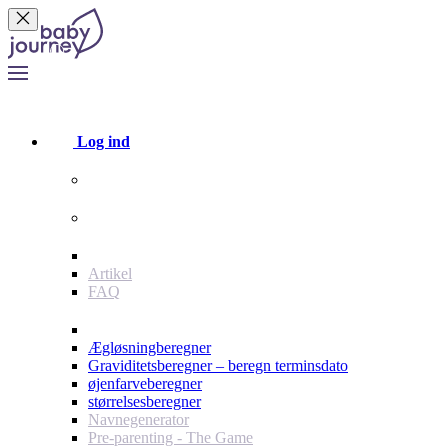
Log ind
Bruger
Annoncør
Indhold
Artikel
FAQ
værktøjer
Ægløsningberegner
Graviditetsberegner – beregn terminsdato
øjenfarveberegner
størrelsesberegner
Navnegenerator
Pre-parenting - The Game