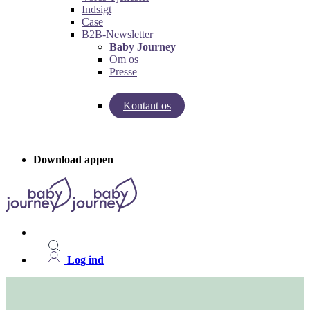
Indsigt
Case
B2B-Newsletter
Baby Journey
Om os
Presse
Kontant os
Indsigter fra Baby Journey
Case - Apohem
Download appen
Log ind