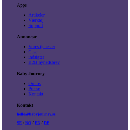
Apps
Artikeler
Værktøj
Support
Annoncør
Vores tjenester
Case
indsigter
B2B-nyhedsbrev
Baby Journey
Om os
Presse
Kontakt
Kontakt
hello@babyjourney.se
SE
/
NO
/
EN
/
DE