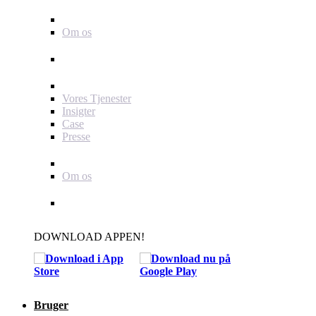
Baby Journey
Om os
Support
For dig som annoncør
Vores Tjenester
Insigter
Case
Presse
Baby Journey
Om os
Kontakt
DOWNLOAD APPEN!
Bruger