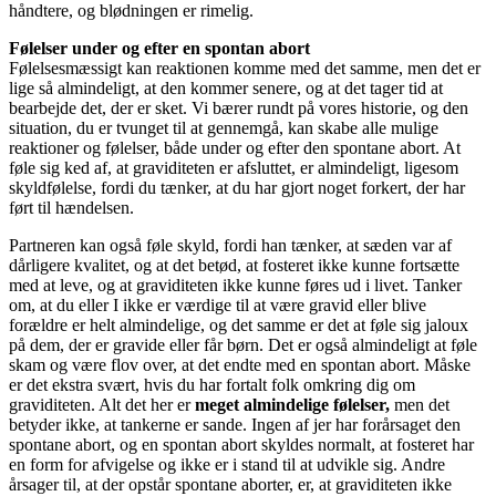
håndtere, og blødningen er rimelig.
Følelser under og efter en spontan abort
Følelsesmæssigt kan reaktionen komme med det samme, men det er
lige så almindeligt, at den kommer senere, og at det tager tid at
bearbejde det, der er sket. Vi bærer rundt på vores historie, og den
situation, du er tvunget til at gennemgå, kan skabe alle mulige
reaktioner og følelser, både under og efter den spontane abort. At
føle sig ked af, at graviditeten er afsluttet, er almindeligt, ligesom
skyldfølelse, fordi du tænker, at du har gjort noget forkert, der har
ført til hændelsen.
Partneren kan også føle skyld, fordi han tænker, at sæden var af
dårligere kvalitet, og at det betød, at fosteret ikke kunne fortsætte
med at leve, og at graviditeten ikke kunne føres ud i livet. Tanker
om, at du eller I ikke er værdige til at være gravid eller blive
forældre er helt almindelige, og det samme er det at føle sig jaloux
på dem, der er gravide eller får børn. Det er også almindeligt at føle
skam og være flov over, at det endte med en spontan abort. Måske
er det ekstra svært, hvis du har fortalt folk omkring dig om
graviditeten. Alt det her er
meget almindelige følelser,
men det
betyder ikke, at tankerne er sande. Ingen af jer har forårsaget den
spontane abort, og en spontan abort skyldes normalt, at fosteret har
en form for afvigelse og ikke er i stand til at udvikle sig. Andre
årsager til, at der opstår spontane aborter, er, at graviditeten ikke