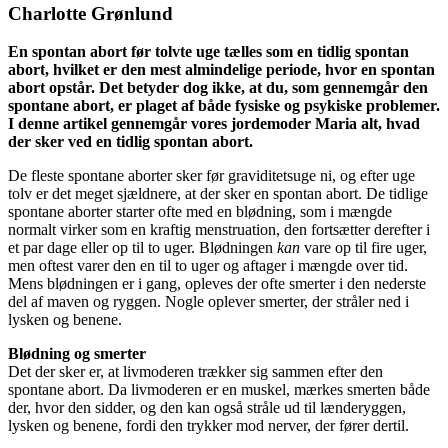
Charlotte Grønlund
En spontan abort før tolvte uge tælles som en tidlig spontan
abort, hvilket er den mest almindelige periode, hvor en spontan
abort opstår. Det betyder dog ikke, at du, som gennemgår den
spontane abort, er plaget af både fysiske og psykiske problemer.
I denne artikel gennemgår vores jordemoder Maria alt, hvad
der sker ved en tidlig spontan abort.
De fleste spontane aborter sker før graviditetsuge ni, og efter uge
tolv er det meget sjældnere, at der sker en spontan abort. De tidlige
spontane aborter starter ofte med en blødning, som i mængde
normalt virker som en kraftig menstruation, den fortsætter derefter i
et par dage eller op til to uger. Blødningen
kan
vare op til fire uger,
men oftest varer den en til to uger og aftager i mængde over tid.
Mens blødningen er i gang, opleves der ofte smerter i den nederste
del af maven og ryggen. Nogle oplever smerter, der stråler ned i
lysken og benene.
Blødning og smerter
Det der sker er, at livmoderen trækker sig sammen efter den
spontane abort. Da livmoderen er en muskel, mærkes smerten både
der, hvor den sidder, og den kan også stråle ud til lænderyggen,
lysken og benene, fordi den trykker mod nerver, der fører dertil.