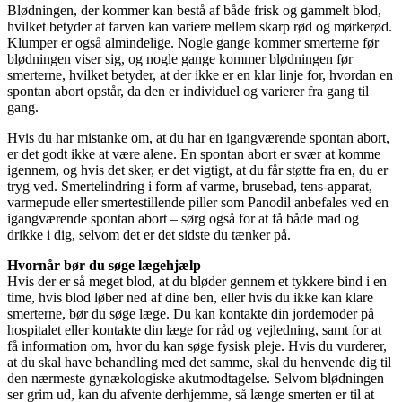
Blødningen, der kommer kan bestå af både frisk og gammelt blod,
hvilket betyder at farven kan variere mellem skarp rød og mørkerød.
Klumper er også almindelige. Nogle gange kommer smerterne før
blødningen viser sig, og nogle gange kommer blødningen før
smerterne, hvilket betyder, at der ikke er en klar linje for, hvordan en
spontan abort opstår, da den er individuel og varierer fra gang til
gang.
Hvis du har mistanke om, at du har en igangværende spontan abort,
er det godt ikke at være alene. En spontan abort er svær at komme
igennem, og hvis det sker, er det vigtigt, at du får støtte fra en, du er
tryg ved. Smertelindring i form af varme, brusebad, tens-apparat,
varmepude eller smertestillende piller som Panodil anbefales ved en
igangværende spontan abort – sørg også for at få både mad og
drikke i dig, selvom det er det sidste du tænker på.
Hvornår bør du søge lægehjælp
Hvis der er så meget blod, at du bløder gennem et tykkere bind i en
time, hvis blod løber ned af dine ben, eller hvis du ikke kan klare
smerterne, bør du søge læge. Du kan kontakte din jordemoder på
hospitalet eller kontakte din læge for råd og vejledning, samt for at
få information om, hvor du kan søge fysisk pleje. Hvis du vurderer,
at du skal have behandling med det samme, skal du henvende dig til
den nærmeste gynækologiske akutmodtagelse. Selvom blødningen
ser grim ud, kan du afvente derhjemme, så længe smerten er til at