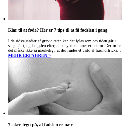
Klar til at føde? Her er 7 tips til at få fødslen i gang
I de sidste stadier af graviditeten kan det føles som om tiden går i
sneglefart, og længslen efter, at babyen kommer er enorm. Derfor er
det måske ikke så mærkeligt, at der findes et væld af husmortricks til
at sætte…
MEHR ERFAHREN >
7 sikre tegn på, at fødslen er nær