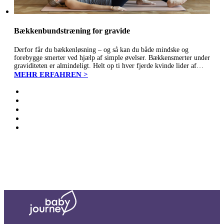
Bækkenbundstræning for gravide
Derfor får du bækkenløsning – og så kan du både mindske og
forebygge smerter ved hjælp af simple øvelser. Bækkensmerter under
graviditeten er almindeligt. Helt op ti hver fjerde kvinde lider af
bækkenløsning, som det populært kaldes, og symptomerne viser…
MEHR ERFAHREN >