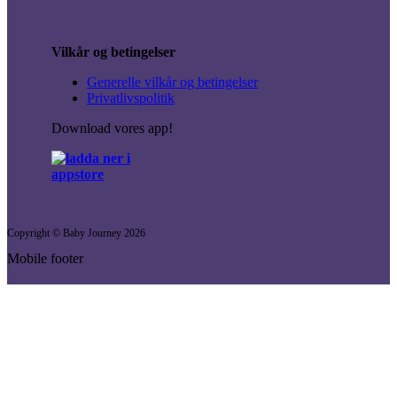
Vilkår og betingelser
Generelle vilkår og betingelser
Privatlivspolitik
Download vores app!
Copyright © Baby Journey
2026
Mobile footer