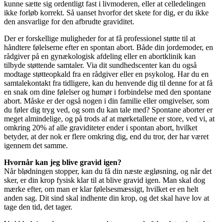
kunne sætte sig ordentligt fast i livmoderen, eller at celledelingen
ikke forløb korrekt. Så uanset hvorfor det skete for dig, er du ikke
den ansvarlige for den afbrudte graviditet.
Der er forskellige muligheder for at få professionel støtte til at
håndtere følelserne efter en spontan abort. Både din jordemoder, en
rådgiver på en gynækologisk afdeling eller en abortklinik kan
tilbyde støttende samtaler. Via dit sundhedscenter kan du også
modtage støtteopkald fra en rådgiver eller en psykolog. Har du en
samtalekontakt fra tidligere, kan du henvende dig til denne for at få
en snak om dine følelser og humør i forbindelse med den spontane
abort. Måske er der også nogen i din familie eller omgivelser, som
du føler dig tryg ved, og som du kan tale med? Spontane aborter er
meget almindelige, og på trods af at mørketallene er store, ved vi, at
omkring 20% af alle graviditeter ender i spontan abort, hvilket
betyder, at der nok er flere omkring dig, end du tror, der har været
igennem det samme.
Hvornår kan jeg blive gravid igen?
Når blødningen stopper, kan du få din næste ægløsning, og når det
sker, er din krop fysisk klar til at blive gravid igen. Man skal dog
mærke efter, om man er klar følelsesmæssigt, hvilket er en helt
anden sag. Dit sind skal indhente din krop, og det skal have lov at
tage den tid, det tager.