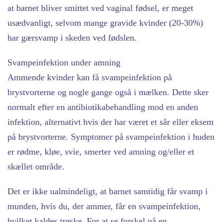
at barnet bliver smittet ved vaginal fødsel, er meget
usædvanligt, selvom mange gravide kvinder (20-30%)
har gærsvamp i skeden ved fødslen.
Svampeinfektion under amning
Ammende kvinder kan få svampeinfektion på
brystvorterne og nogle gange også i mælken. Dette sker
normalt efter en antibiotikabehandling mod en anden
infektion, alternativt hvis der har været et sår eller eksem
på brystvorterne. Symptomer på svampeinfektion i huden
er rødme, kløe, svie, smerter ved amning og/eller et
skællet område.
Det er ikke ualmindeligt, at barnet samtidig får svamp i
munden, hvis du, der ammer, får en svampeinfektion,
hvilket kaldes trøske. For at se forskel på en