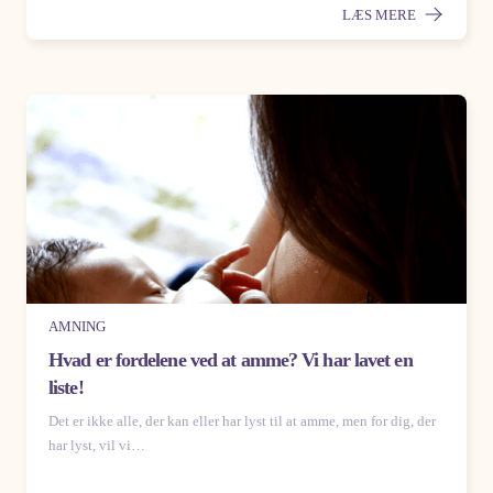
LÆS MERE
AMNING
Hvad er fordelene ved at amme? Vi har lavet en
liste!
Det er ikke alle, der kan eller har lyst til at amme, men for dig, der
har lyst, vil vi…