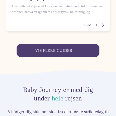
Tiden efter et kejsersnit kan være en omtumlende tid for kvinden.
Kroppen har været igennem en stor fysisk belastning, og…
LÆS MERE
VIS FLERE GUIDER
Baby Journey er med dig
under
hele
rejsen
Vi følger dig side om side fra den første strikkedag til