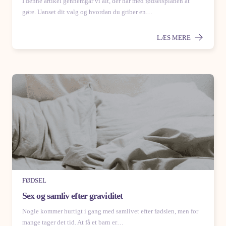
I denne artikel gennemgår vi alt, der har med fødselsplanen at
gøre. Uanset dit valg og hvordan du griber en…
LÆS MERE
FØDSEL
Sex og samliv efter graviditet
Nogle kommer hurtigt i gang med samlivet efter fødslen, men for
mange tager det tid. At få et barn er…