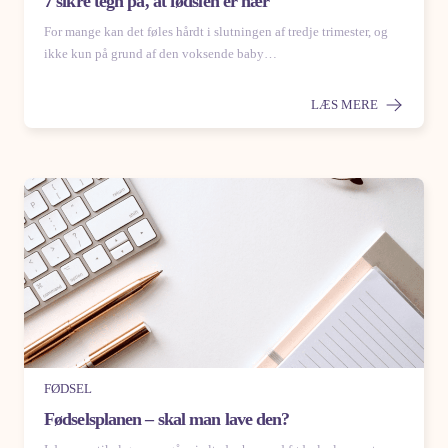
7 sikre tegn på, at fødslen er nær
For mange kan det føles hårdt i slutningen af tredje trimester, og
ikke kun på grund af den voksende baby…
LÆS MERE
FØDSEL
Fødselsplanen – skal man lave den?