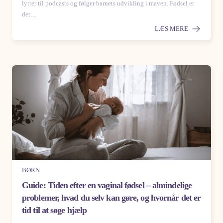
lytter til podcasts og følger barnets udvikling i maven. Fødsel er
det…
LÆS MERE
BØRN
Guide: Tiden efter en vaginal fødsel – almindelige
problemer, hvad du selv kan gøre, og hvornår det er
tid til at søge hjælp