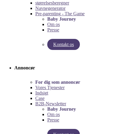
størrelsesberegner
Navnegenerator
Pre-parenting - The Game
Baby Journey
Om os
Presse
Kontakt os
Test vores graviditetsberegner!
Test Pre-Parenting-spillet!
Annoncør
For dig som annoncør
Vores Tjenester
Indsigt
Case
B2B-Newsletter
Baby Journey
Om os
Presse