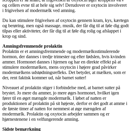
og cellers evne til at hele sig selv! Derudover er oxytocin involveret
i frigivelsen af modermælk ved amning.
Du kan stimulere frigivelsen af oxytocin gennem kram, kys, kærtegn
og berøring, men også massage, musik, der får dig til at føle dig godt
tilpas eller aktiviteter, der får dig til at føle dig rolig og afslappet i
krop og sind.
Amningsfremmende prolaktin
Prolaktin er et amningsfremmende og modermælksstimulerende
hormon, der dannes i tredje trimester og efter fødslen, hvis kvinden
ammer. Hormonet dannes i hjernen og har en direkte effekt på at
stimulere modermælken, mens oxytocin i højere grad påvirker
modermælkens udstødningsrefleks. Det betyder, at mælken, som er
der, rent faktisk kommer ud, når barnet sutter!
Niveauet af prolaktin stiger i forbindelse med, at barnet sutter på
brystet. Jo mere du ammer, jo mere øges hormonet, hvilket igen
fører til en øget mængde modermælk. I løbet af natten er
produktionen af prolaktin på sit højeste, derfor er det godt at amme i
de første timer af natten for nemmest at øge mængden af
modermælk. Prolaktin og oxytocin arbejder sammen og er
hjørnestenene i en velfungerende amning.
Sidste bemærkning