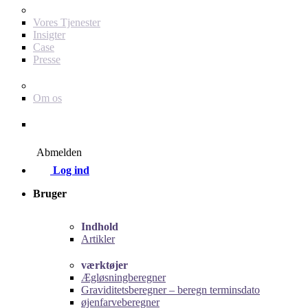
For dig som annoncør
Vores Tjenester
Insigter
Case
Presse
Baby Journey
Om os
Kontakt
Abmelden
Log ind
Bruger
Indhold
Artikler
værktøjer
Ægløsningberegner
Graviditetsberegner – beregn terminsdato
øjenfarveberegner