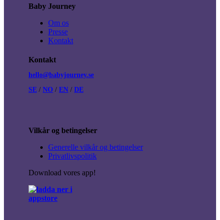
Baby Journey
Om os
Presse
Kontakt
Kontakt
hello@babyjourney.se
SE
/
NO
/
EN
/
DE
Vilkår og betingelser
Generelle vilkår og betingelser
Privatlivspolitik
Download vores app!