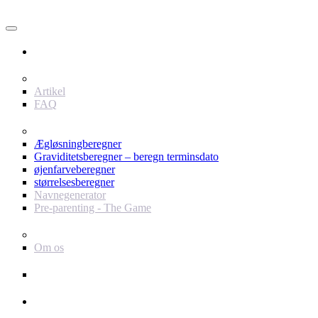
Bruger
Indhold
Artikel
FAQ
værktøjer
Ægløsningberegner
Graviditetsberegner – beregn terminsdato
øjenfarveberegner
størrelsesberegner
Navnegenerator
Pre-parenting - The Game
Baby Journey
Om os
Support
Annoncør