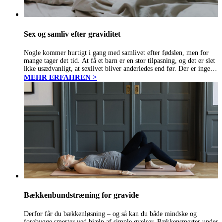
Sex og samliv efter graviditet
Nogle kommer hurtigt i gang med samlivet efter fødslen, men for
mange tager det tid. At få et barn er en stor tilpasning, og det er slet
ikke usædvanligt, at sexlivet bliver anderledes end før. Der er ingen
fast tidsgrænse…
MEHR ERFAHREN >
Bækkenbundstræning for gravide
Derfor får du bækkenløsning – og så kan du både mindske og
forebygge smerter ved hjælp af simple øvelser. Bækkensmerter under