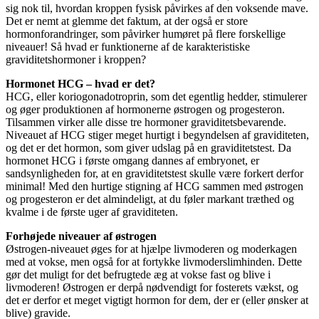
sig nok til, hvordan kroppen fysisk påvirkes af den voksende mave.
Det er nemt at glemme det faktum, at der også er store
hormonforandringer, som påvirker humøret på flere forskellige
niveauer! Så hvad er funktionerne af de karakteristiske
graviditetshormoner i kroppen?
Hormonet HCG – hvad er det?
HCG, eller koriogonadotroprin, som det egentlig hedder, stimulerer
og øger produktionen af hormonerne østrogen og progesteron.
Tilsammen virker alle disse tre hormoner graviditetsbevarende.
Niveauet af HCG stiger meget hurtigt i begyndelsen af graviditeten,
og det er det hormon, som giver udslag på en graviditetstest. Da
hormonet HCG i første omgang dannes af embryonet, er
sandsynligheden for, at en graviditetstest skulle være forkert derfor
minimal! Med den hurtige stigning af HCG sammen med østrogen
og progesteron er det almindeligt, at du føler markant træthed og
kvalme i de første uger af graviditeten.
Forhøjede niveauer af østrogen
Østrogen-niveauet øges for at hjælpe livmoderen og moderkagen
med at vokse, men også for at fortykke livmoderslimhinden. Dette
gør det muligt for det befrugtede æg at vokse fast og blive i
livmoderen! Østrogen er derpå nødvendigt for fosterets vækst, og
det er derfor et meget vigtigt hormon for dem, der er (eller ønsker at
blive) gravide.