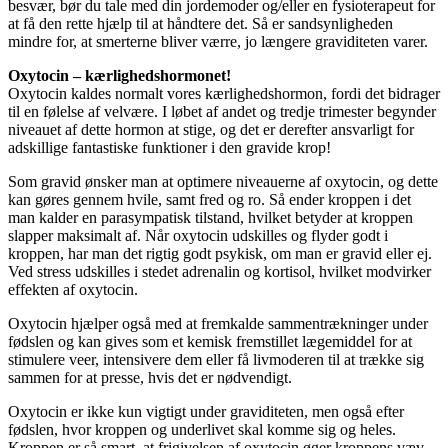
besvær, bør du tale med din jordemoder og/eller en fysioterapeut for
at få den rette hjælp til at håndtere det. Så er sandsynligheden
mindre for, at smerterne bliver værre, jo længere graviditeten varer.
Oxytocin – kærlighedshormonet!
Oxytocin kaldes normalt vores kærlighedshormon, fordi det bidrager
til en følelse af velvære. I løbet af andet og tredje trimester begynder
niveauet af dette hormon at stige, og det er derefter ansvarligt for
adskillige fantastiske funktioner i den gravide krop!
Som gravid ønsker man at optimere niveauerne af oxytocin, og dette
kan gøres gennem hvile, samt fred og ro. Så ender kroppen i det
man kalder en parasympatisk tilstand, hvilket betyder at kroppen
slapper maksimalt af. Når oxytocin udskilles og flyder godt i
kroppen, har man det rigtig godt psykisk, om man er gravid eller ej.
Ved stress udskilles i stedet adrenalin og kortisol, hvilket modvirker
effekten af oxytocin.
Oxytocin hjælper også med at fremkalde sammentrækninger under
fødslen og kan gives som et kemisk fremstillet lægemiddel for at
stimulere veer, intensivere dem eller få livmoderen til at trække sig
sammen for at presse, hvis det er nødvendigt.
Oxytocin er ikke kun vigtigt under graviditeten, men også efter
fødslen, hvor kroppen og underlivet skal komme sig og heles.
Kroppen er så smart, at frigivelsen af oxytocin øger kroppens væv