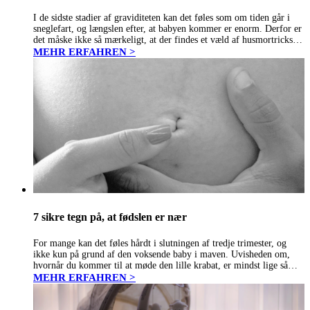
I de sidste stadier af graviditeten kan det føles som om tiden går i
sneglefart, og længslen efter, at babyen kommer er enorm. Derfor er
det måske ikke så mærkeligt, at der findes et væld af husmortricks til
at sætte…
MEHR ERFAHREN >
7 sikre tegn på, at fødslen er nær
For mange kan det føles hårdt i slutningen af tredje trimester, og
ikke kun på grund af den voksende baby i maven. Uvisheden om,
hvornår du kommer til at møde den lille krabat, er mindst lige så
udfordrende. Sandheden er,…
MEHR ERFAHREN >