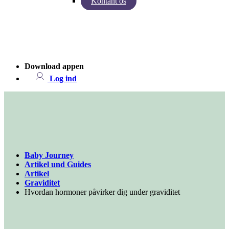
Kontant os
Indsigter fra Baby Journey
Case - Apohem
Download appen
Log ind
Baby Journey
Artikel und Guides
Artikel
Graviditet
Hvordan hormoner påvirker dig under graviditet