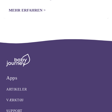
husmortricks til at sætte…
MEHR ERFAHREN >
Apps
ARTIKELER
VÆRKTØJ
SUPPORT