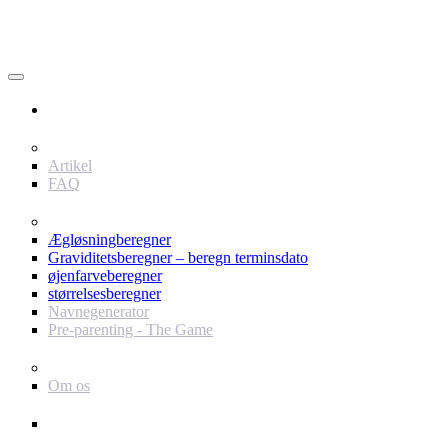
Bruger
Indhold
Artikel
FAQ
værktøjer
Ægløsningberegner
Graviditetsberegner – beregn terminsdato
øjenfarveberegner
størrelsesberegner
Navnegenerator
Pre-parenting - The Game
Baby Journey
Om os
Support