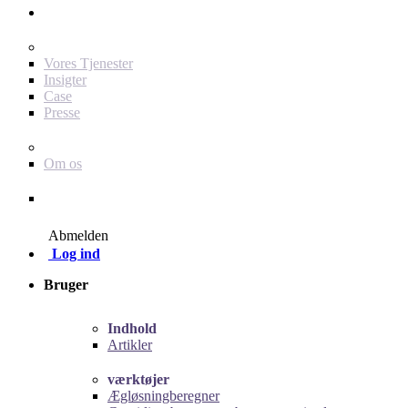
Annoncør
For dig som annoncør
Vores Tjenester
Insigter
Case
Presse
Baby Journey
Om os
Kontakt
Abmelden
Log ind
Bruger
Indhold
Artikler
værktøjer
Ægløsningberegner