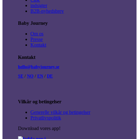
indsigter
B2B-nyhedsbrev
Baby Journey
Om os
Presse
Kontakt
Kontakt
hello@babyjourney.se
SE
/
NO
/
EN
/
DE
Vilkår og betingelser
Generelle vilkår og betingelser
Privatlivspolitik
Download vores app!