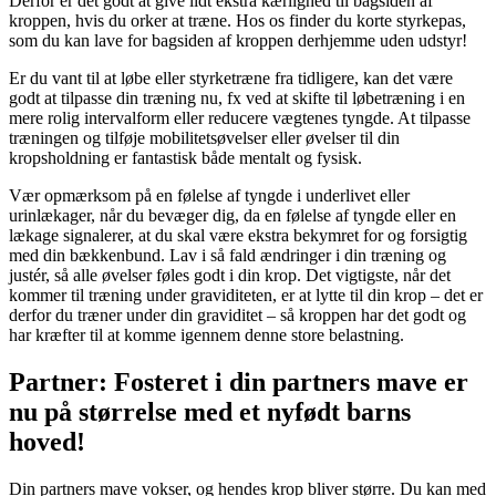
Derfor er det godt at give lidt ekstra kærlighed til bagsiden af
kroppen, hvis du orker at træne. Hos os finder du korte styrkepas,
som du kan lave for bagsiden af kroppen derhjemme uden udstyr!
Er du vant til at løbe eller styrketræne fra tidligere, kan det være
godt at tilpasse din træning nu, fx ved at skifte til løbetræning i en
mere rolig intervalform eller reducere vægtenes tyngde. At tilpasse
træningen og tilføje mobilitetsøvelser eller øvelser til din
kropsholdning er fantastisk både mentalt og fysisk.
Vær opmærksom på en følelse af tyngde i underlivet eller
urinlækager, når du bevæger dig, da en følelse af tyngde eller en
lækage signalerer, at du skal være ekstra bekymret for og forsigtig
med din bækkenbund. Lav i så fald ændringer i din træning og
justér, så alle øvelser føles godt i din krop. Det vigtigste, når det
kommer til træning under graviditeten, er at lytte til din krop – det er
derfor du træner under din graviditet – så kroppen har det godt og
har kræfter til at komme igennem denne store belastning.
Partner: Fosteret i din partners mave er
nu på størrelse med et nyfødt barns
hoved!
Din partners mave vokser, og hendes krop bliver større. Du kan med