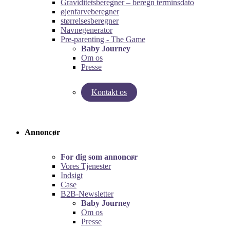
Graviditetsberegner – beregn terminsdato
øjenfarveberegner
størrelsesberegner
Navnegenerator
Pre-parenting - The Game
Baby Journey
Om os
Presse
Kontakt os
Test vores graviditetsberegner!
Test Pre-Parenting-spillet!
Annoncør
For dig som annoncør
Vores Tjenester
Indsigt
Case
B2B-Newsletter
Baby Journey
Om os
Presse