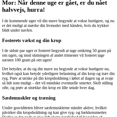
Mor: Når denne uge er gået, er du nået
halvvejs, hurra!
I de kommende uger vil din mave begynde at vokse hurtigere, og nu
er det muligt at mærke din livmoder med hånden, hvis du trykker
blidt under navlen.
Fosterets vækst og din krop
I de sidste par uger er fosteret begyndt at tage omkring 50 gram på
om ugen, og mod slutningen af andet trimester vil fosteret tage
næsten 100 gram på om ugen!
Det betyder, at du og din mave nu begynde at vokse hurtigere nu,
hvilket også kan betyde yderligere belastning af din krop og især din
ryg. Prøv at tænke på din kropsholdning i løbet af dagen og at svaje
så lidt som muligt – det vil mindske eventuelle smerter. Skift stilling
ofte, og prøv at strække din krop en lille smule hver dag.
Sædemuskler og træning
Under graviditeten bliver sædemusklerne mindre aktive, hvilket
påvirker din kropsholdning og kan give ryg- og bækkensmerter.