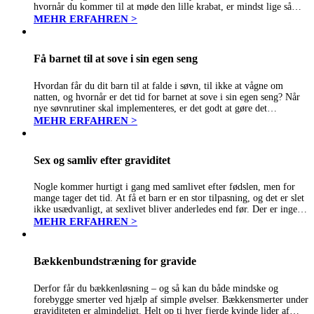
hvornår du kommer til at møde den lille krabat, er mindst lige så
udfordrende. Sandheden er,…
MEHR ERFAHREN >
Få barnet til at sove i sin egen seng
Hvordan får du dit barn til at falde i søvn, til ikke at vågne om
natten, og hvornår er det tid for barnet at sove i sin egen seng? Når
nye søvnrutiner skal implementeres, er det godt at gøre det…
MEHR ERFAHREN >
Sex og samliv efter graviditet
Nogle kommer hurtigt i gang med samlivet efter fødslen, men for
mange tager det tid. At få et barn er en stor tilpasning, og det er slet
ikke usædvanligt, at sexlivet bliver anderledes end før. Der er ingen
fast tidsgrænse…
MEHR ERFAHREN >
Bækkenbundstræning for gravide
Derfor får du bækkenløsning – og så kan du både mindske og
forebygge smerter ved hjælp af simple øvelser. Bækkensmerter under
graviditeten er almindeligt. Helt op ti hver fjerde kvinde lider af