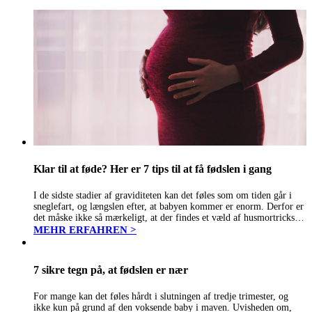
Klar til at føde? Her er 7 tips til at få fødslen i gang
I de sidste stadier af graviditeten kan det føles som om tiden går i
sneglefart, og længslen efter, at babyen kommer er enorm. Derfor er
det måske ikke så mærkeligt, at der findes et væld af husmortricks til
at sætte…
MEHR ERFAHREN >
7 sikre tegn på, at fødslen er nær
For mange kan det føles hårdt i slutningen af tredje trimester, og
ikke kun på grund af den voksende baby i maven. Uvisheden om,