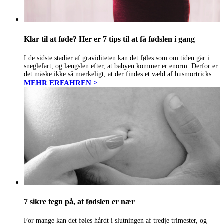
Klar til at føde? Her er 7 tips til at få fødslen i gang
I de sidste stadier af graviditeten kan det føles som om tiden går i
sneglefart, og længslen efter, at babyen kommer er enorm. Derfor er
det måske ikke så mærkeligt, at der findes et væld af husmortricks til
at sætte…
MEHR ERFAHREN >
7 sikre tegn på, at fødslen er nær
For mange kan det føles hårdt i slutningen af tredje trimester, og