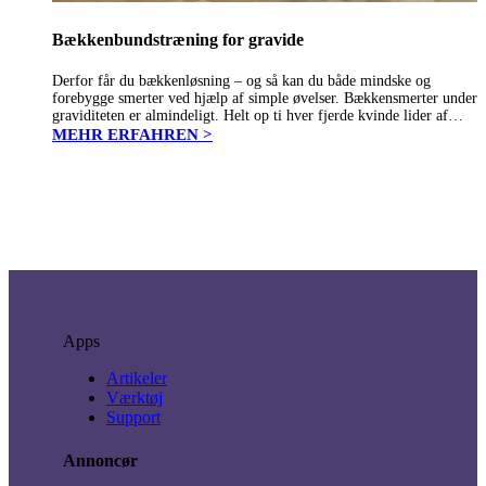
Bækkenbundstræning for gravide
Derfor får du bækkenløsning – og så kan du både mindske og
forebygge smerter ved hjælp af simple øvelser. Bækkensmerter under
graviditeten er almindeligt. Helt op ti hver fjerde kvinde lider af
bækkenløsning, som det populært kaldes, og symptomerne viser…
MEHR ERFAHREN >
Apps
Artikeler
Værktøj
Support
Annoncør