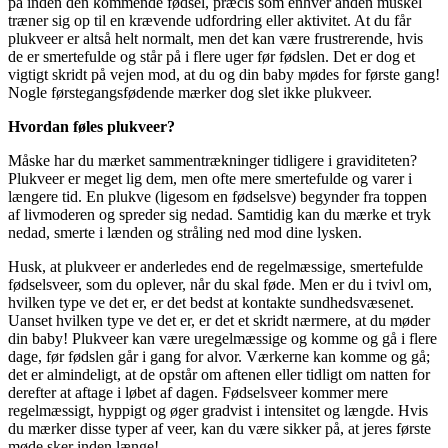
på inden den kommende fødsel, præcis som enhver anden muskel
træner sig op til en krævende udfordring eller aktivitet. At du får
plukveer er altså helt normalt, men det kan være frustrerende, hvis
de er smertefulde og står på i flere uger før fødslen. Det er dog et
vigtigt skridt på vejen mod, at du og din baby mødes for første gang!
Nogle førstegangsfødende mærker dog slet ikke plukveer.
Hvordan føles plukveer?
Måske har du mærket sammentrækninger tidligere i graviditeten?
Plukveer er meget lig dem, men ofte mere smertefulde og varer i
længere tid. En plukve (ligesom en fødselsve) begynder fra toppen
af livmoderen og spreder sig nedad. Samtidig kan du mærke et tryk
nedad, smerte i lænden og stråling ned mod dine lysken.
Husk, at plukveer er anderledes end de regelmæssige, smertefulde
fødselsveer, som du oplever, når du skal føde. Men er du i tvivl om,
hvilken type ve det er, er det bedst at kontakte sundhedsvæsenet.
Uanset hvilken type ve det er, er det et skridt nærmere, at du møder
din baby! Plukveer kan være uregelmæssige og komme og gå i flere
dage, før fødslen går i gang for alvor. Værkerne kan komme og gå;
det er almindeligt, at de opstår om aftenen eller tidligt om natten for
derefter at aftage i løbet af dagen. Fødselsveer kommer mere
regelmæssigt, hyppigt og øger gradvist i intensitet og længde. Hvis
du mærker disse typer af veer, kan du være sikker på, at jeres første
møde sker inden længe!