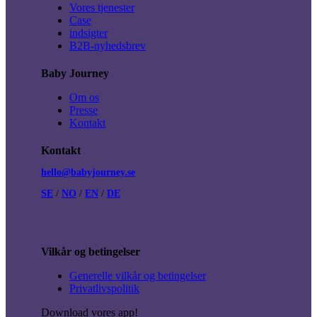
Vores tjenester
Case
indsigter
B2B-nyhedsbrev
Baby Journey
Om os
Presse
Kontakt
Kontakt
hello@babyjourney.se
SE
/
NO
/
EN
/
DE
Vilkår og betingelser
Generelle vilkår og betingelser
Privatlivspolitik
Download vores app!