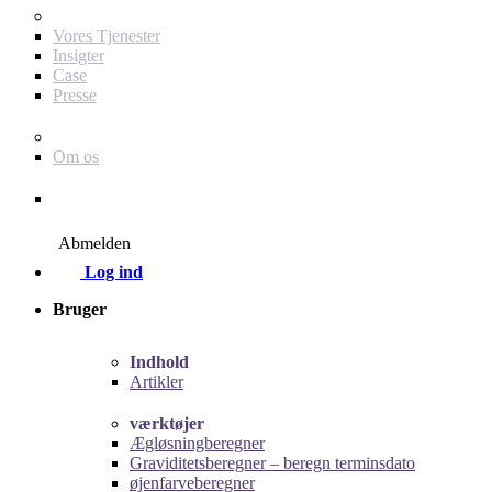
For dig som annoncør
Vores Tjenester
Insigter
Case
Presse
Baby Journey
Om os
Kontakt
Abmelden
Log ind
Bruger
Indhold
Artikler
værktøjer
Ægløsningberegner
Graviditetsberegner – beregn terminsdato
øjenfarveberegner