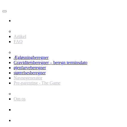
Bruger
Indhold
Artikel
FAQ
værktøjer
Ægløsningberegner
Graviditetsberegner – beregn terminsdato
øjenfarveberegner
størrelsesberegner
Navnegenerator
Pre-parenting - The Game
Baby Journey
Om os
Support
Annoncør