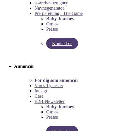
størrelsesberegner
Navnegenerator
Pre-parenting - The Game
Baby Journey
Om os
Presse
Kontakt os
Test vores graviditetsberegner!
Test Pre-Parenting-spillet!
Annoncør
For dig som annoncør
Vores Tjenester
Indsigt
Case
B2B-Newsletter
Baby Journey
Om os
Presse