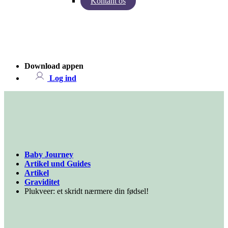
Kontant os
Indsigter fra Baby Journey
Case - Apohem
Download appen
Log ind
Baby Journey
Artikel und Guides
Artikel
Graviditet
Plukveer: et skridt nærmere din fødsel!