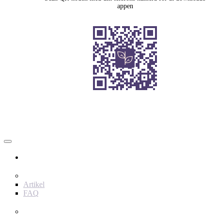
appen
Bruger
Indhold
Artikel
FAQ
værktøjer