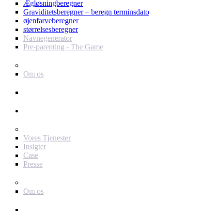
Ægløsningberegner
Graviditetsberegner – beregn terminsdato
øjenfarveberegner
størrelsesberegner
Navnegenerator
Pre-parenting - The Game
Baby Journey
Om os
Support
Annoncør
For dig som annoncør
Vores Tjenester
Insigter
Case
Presse
Baby Journey
Om os
Kontakt