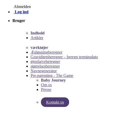
Abmelden
Log ind
Bruger
Indhold
Artikler
værktøjer
Ægløsningberegner
Graviditetsberegner – beregn terminsdato
øjenfarveberegner
størrelsesberegner
Navnegenerator
Pre-parenting - The Game
Baby Journey
Om os
Presse
Kontakt os