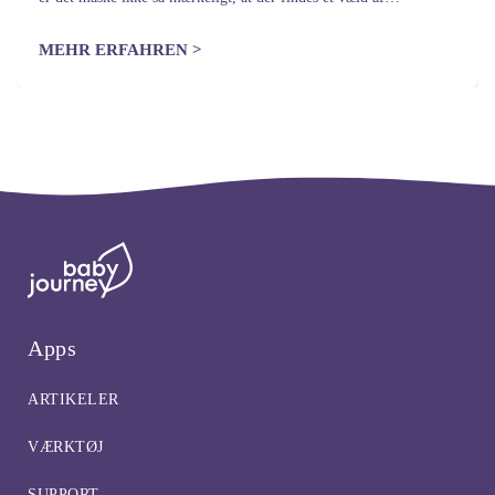
husmortricks til at sætte…
MEHR ERFAHREN >
Apps
ARTIKELER
VÆRKTØJ
SUPPORT