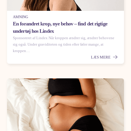
AMNING
En forandret krop, nye behov – find det rigtige
undertøj hos Lindex
Sponsoreret af Lindex Når kroppen ændrer sig, ændrer behovene
sig også. Under graviditeten og tiden efter føler mange, at
kroppen…
LÆS MERE