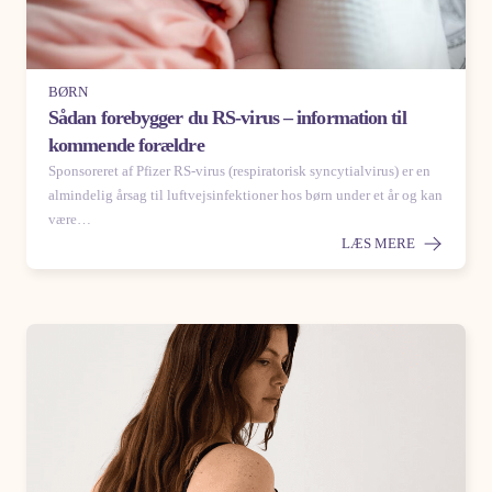
BØRN
Sådan forebygger du RS-virus – information til
kommende forældre
Sponsoreret af Pfizer RS-virus (respiratorisk syncytialvirus) er en
almindelig årsag til luftvejsinfektioner hos børn under et år og kan
være…
LÆS MERE