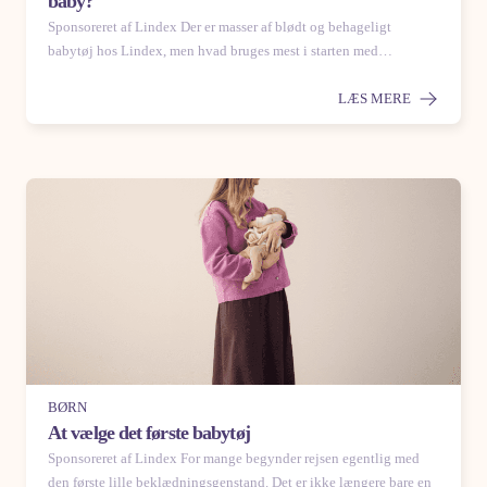
baby?
Sponsoreret af Lindex Der er masser af blødt og behageligt
babytøj hos Lindex, men hvad bruges mest i starten med…
LÆS MERE
BØRN
At vælge det første babytøj
Sponsoreret af Lindex For mange begynder rejsen egentlig med
den første lille beklædningsgenstand. Det er ikke længere bare en