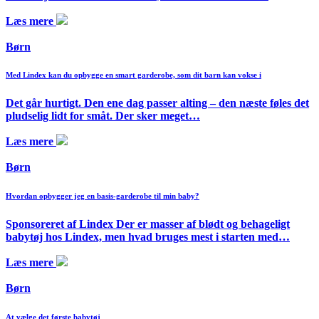
Læs mere
Børn
Med Lindex kan du opbygge en smart garderobe, som dit barn kan vokse i
Det går hurtigt. Den ene dag passer alting – den næste føles det
pludselig lidt for småt. Der sker meget…
Læs mere
Børn
Hvordan opbygger jeg en basis-garderobe til min baby?
Sponsoreret af Lindex Der er masser af blødt og behageligt
babytøj hos Lindex, men hvad bruges mest i starten med…
Læs mere
Børn
At vælge det første babytøj