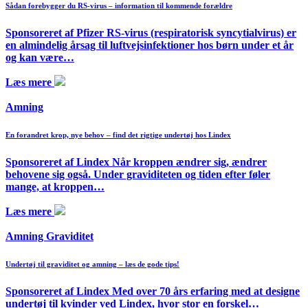
Sådan forebygger du RS-virus – information til kommende forældre
Sponsoreret af Pfizer RS-virus (respiratorisk syncytialvirus) er
en almindelig årsag til luftvejsinfektioner hos børn under et år
og kan være…
Læs mere
Amning
En forandret krop, nye behov – find det rigtige undertøj hos Lindex
Sponsoreret af Lindex Når kroppen ændrer sig, ændrer
behovene sig også. Under graviditeten og tiden efter føler
mange, at kroppen…
Læs mere
Amning Graviditet
Undertøj til graviditet og amning – læs de gode tips!
Sponsoreret af Lindex Med over 70 års erfaring med at designe
undertøj til kvinder ved Lindex, hvor stor en forskel…