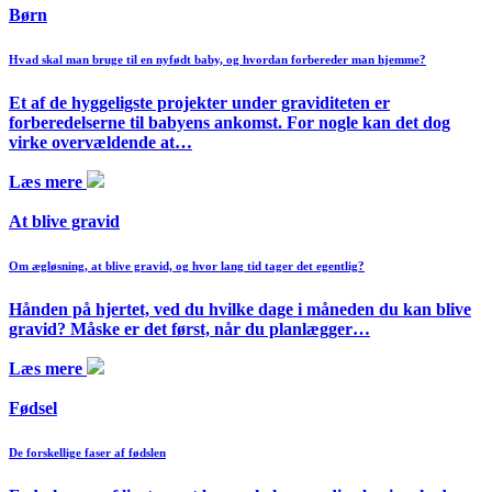
Børn
Hvad skal man bruge til en nyfødt baby, og hvordan forbereder man hjemme?
Et af de hyggeligste projekter under graviditeten er
forberedelserne til babyens ankomst. For nogle kan det dog
virke overvældende at…
Læs mere
At blive gravid
Om ægløsning, at blive gravid, og hvor lang tid tager det egentlig?
Hånden på hjertet, ved du hvilke dage i måneden du kan blive
gravid? Måske er det først, når du planlægger…
Læs mere
Fødsel
De forskellige faser af fødslen