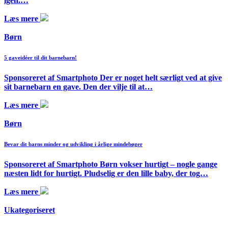
igen.…
Læs mere
Børn
5 gaveidéer til dit barnebarn!
Sponsoreret af Smartphoto Der er noget helt særligt ved at give
sit barnebarn en gave. Den der vilje til at…
Læs mere
Børn
Bevar dit barns minder og udvikling i årlige mindebøger
Sponsoreret af Smartphoto Børn vokser hurtigt – nogle gange
næsten lidt for hurtigt. Pludselig er den lille baby, der tog…
Læs mere
Ukategoriseret