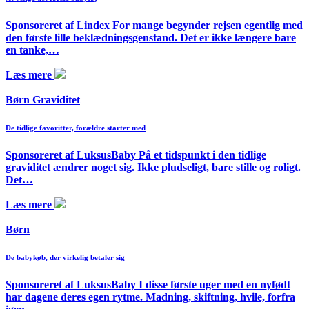
Sponsoreret af Lindex For mange begynder rejsen egentlig med
den første lille beklædningsgenstand. Det er ikke længere bare
en tanke,…
Læs mere
Børn Graviditet
De tidlige favoritter, forældre starter med
Sponsoreret af LuksusBaby På et tidspunkt i den tidlige
graviditet ændrer noget sig. Ikke pludseligt, bare stille og roligt.
Det…
Læs mere
Børn
De babykøb, der virkelig betaler sig
Sponsoreret af LuksusBaby I disse første uger med en nyfødt
har dagene deres egen rytme. Madning, skiftning, hvile, forfra