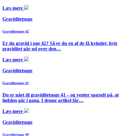
Læs mere
Graviditetsuge
Graviditetsuge 42
Er du gravid i uge 42? Så er du en af de få kvinder, hvis
graviditet går ud over den…
Læs mere
Graviditetsuge
Graviditetsuge 41
Du er nået til graviditetsuge 41 – og venter spændt på, at
fødslen går i gang. I denne artikel får…
Læs mere
Graviditetsuge
Graviditetsuge 40