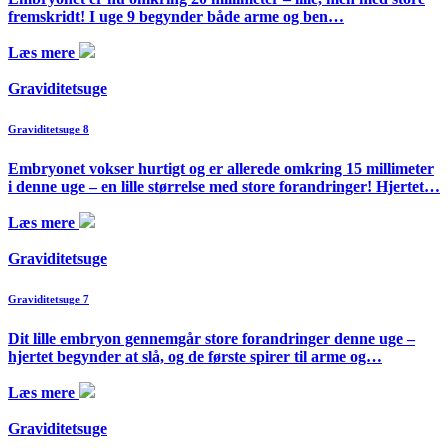
fremskridt! I uge 9 begynder både arme og ben…
Læs mere
Graviditetsuge
Graviditetsuge 8
Embryonet vokser hurtigt og er allerede omkring 15 millimeter
i denne uge – en lille størrelse med store forandringer! Hjertet…
Læs mere
Graviditetsuge
Graviditetsuge 7
Dit lille embryon gennemgår store forandringer denne uge –
hjertet begynder at slå, og de første spirer til arme og…
Læs mere
Graviditetsuge