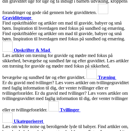
din graviditet uge for uge og få indsigt i barnets udvikling, kroppens
forandringer og gode råd gennem hele graviditeten.
Graviditetsuge
Find opskriftsidéer og artikler om mad til gravide, babyer og små
børn. Inspiration til hverdagen med fokus på sundhed og ernæring.
Find opskriftsidéer og artikler om mad til gravide, babyer og små
børn. Inspiration til hverdagen med fokus på sundhed og ernæring.
Opskrifter & Mad
Læs artikler om træning for gravide og mødre med fokus på
sikkerhed, bevægelse og sundhed før og efter graviditet.
Læs artikler
om træning for gravide og mødre med fokus på sikkerhed,
bevægelse og sundhed før og efter graviditet.
Træning
Er du gravid med tvillinger? Læs vores artikler om tvillingegraviditet
med faglig information til dig, der venter tvillinger eller er
tvillingeforælder.
Er du gravid med tvillinger? Læs vores artikler om
tvillingegraviditet med faglig information til dig, der venter tvillinger
eller er tvillingeforælder.
Tvillinger
Ukategoriseret
Læs om white noise og beroligende lyde til babyer. Find artikler om,