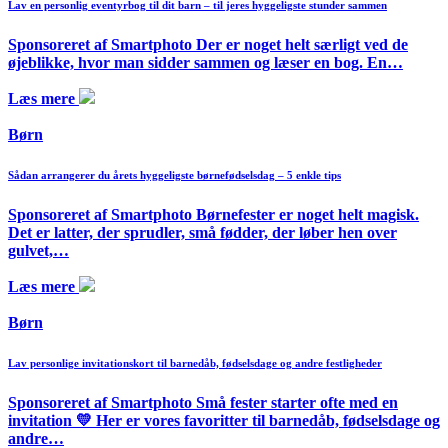
Lav en personlig eventyrbog til dit barn – til jeres hyggeligste stunder sammen
Sponsoreret af Smartphoto Der er noget helt særligt ved de
øjeblikke, hvor man sidder sammen og læser en bog. En…
Læs mere
Børn
Sådan arrangerer du årets hyggeligste børnefødselsdag – 5 enkle tips
Sponsoreret af Smartphoto Børnefester er noget helt magisk.
Det er latter, der sprudler, små fødder, der løber hen over
gulvet,…
Læs mere
Børn
Lav personlige invitationskort til barnedåb, fødselsdage og andre festligheder
Sponsoreret af Smartphoto Små fester starter ofte med en
invitation 💛 Her er vores favoritter til barnedåb, fødselsdage og
andre…