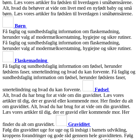
børn. Læs vores artikler fra fødslen til hverdagen i småbørnsårene.
Alt, hvad du behøver at vide om livet med en nyfødt baby og små
børn. Læs vores artikler fra fødslen til hverdagen i småbørnsårene.
Børn
Få faglig og sundhedsfaglig information om flaskemadning,
herunder valg af modermælkserstatning, hygiejne og sikre rutiner.
Få faglig og sundhedsfaglig information om flaskemadning,
herunder valg af modermælkserstatning, hygiejne og sikre rutiner.
Flaskemadning
Få faglig og sundhedsfaglig information om fødsel, herunder
fødslens faser, smertelindring og hvad du kan forvente.
Få faglig og
sundhedsfaglig information om fødsel, herunder fødslens faser,
smertelindring og hvad du kan forvente.
Fødsel
Alt, hvad du har brug for at vide om din graviditet. Læs vores
artikler til dig, der er gravid eller kommende mor. Her finder du alt
om graviditet.
Alt, hvad du har brug for at vide om din graviditet.
Læs vores artikler til dig, der er gravid eller kommende mor. Her
finder du alt om graviditet.
Graviditet
Følg din graviditet uge for uge og få indsigt i barnets udvikling,
kroppens forandringer og gode råd gennem hele graviditeten.
Følg