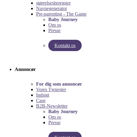
størrelsesberegner
Navnegenerator
Pre-parenting - The Game
Baby Journey
Om os
Presse
Kontakt os
Test vores graviditetsberegner!
Test Pre-Parenting-spillet!
Annoncør
For dig som annoncør
Vores Tjenester
Indsigt
Case
B2B-Newsletter
Baby Journey
Om os
Presse