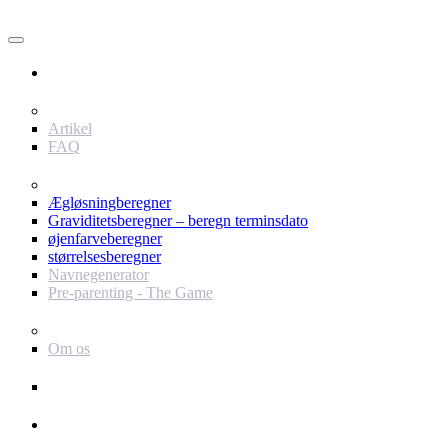
Bruger
Indhold
Artikel
FAQ
værktøjer
Ægløsningberegner
Graviditetsberegner – beregn terminsdato
øjenfarveberegner
størrelsesberegner
Navnegenerator
Pre-parenting - The Game
Baby Journey
Om os
Support
Annoncør