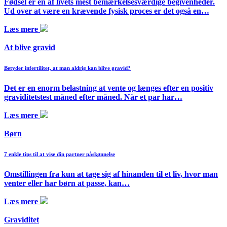
Fødsel er en af livets mest bemærkelsesværdige begivenheder.
Ud over at være en krævende fysisk proces er det også en…
Læs mere
At blive gravid
Betyder infertilitet, at man aldrig kan blive gravid?
Det er en enorm belastning at vente og længes efter en positiv
graviditetstest måned efter måned. Når et par har…
Læs mere
Børn
7 enkle tips til at vise din partner påskønnelse
Omstillingen fra kun at tage sig af hinanden til et liv, hvor man
venter eller har børn at passe, kan…
Læs mere
Graviditet