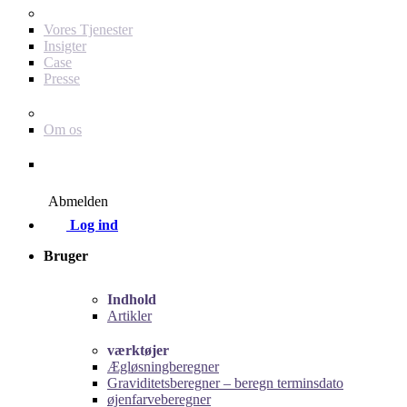
For dig som annoncør
Vores Tjenester
Insigter
Case
Presse
Baby Journey
Om os
Kontakt
Abmelden
Log ind
Bruger
Indhold
Artikler
værktøjer
Ægløsningberegner
Graviditetsberegner – beregn terminsdato
øjenfarveberegner