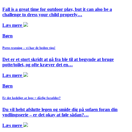
Fall is a great time for outdoor play, but it can also be a
challenge to dress your child properly…
Læs mere
Børn
Potte-træning – vi har de bedste tips!
Det er et stort skridt at gå fra ble til at begynde at bruge
potte/toilet, og ofte kræver det en…
Læs mere
Børn
Er det kedeligt at lege = dårlig forælder?
Du vil helst afslutte legen og smide dig på sofaen foran din
yndlingsserie – er det okay at føle sådan?…
Læs mere