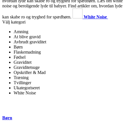
hvordan lyde kan skabe ro og tryghed for spædbørn.
Læs om white
noise og beroligende lyde til babyer. Find artikler om, hvordan lyde
kan skabe ro og tryghed for spædbørn.
White Noise
Välj kategori
Amning
At blive gravid
Avbrudt graviditet
Børn
Flaskemadning
Fødsel
Graviditet
Graviditetsuge
Opskrifter & Mad
Træning
Tvillinger
Ukategoriseret
White Noise
Børn