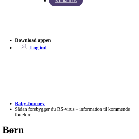
Kontant os
Indsigter fra Baby Journey
Case - Apohem
Download appen
Log ind
Baby Journey
Sådan forebygger du RS-virus – information til kommende
forældre
Børn