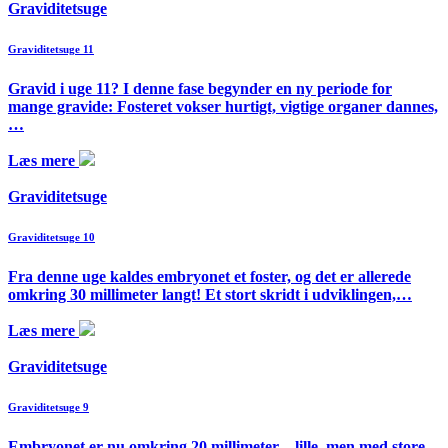
Graviditetsuge
Graviditetsuge 11
Gravid i uge 11? I denne fase begynder en ny periode for
mange gravide: Fosteret vokser hurtigt, vigtige organer dannes,
…
Læs mere
Graviditetsuge
Graviditetsuge 10
Fra denne uge kaldes embryonet et foster, og det er allerede
omkring 30 millimeter langt! Et stort skridt i udviklingen,…
Læs mere
Graviditetsuge
Graviditetsuge 9
Embryonet er nu omkring 20 millimeter – lille, men med store