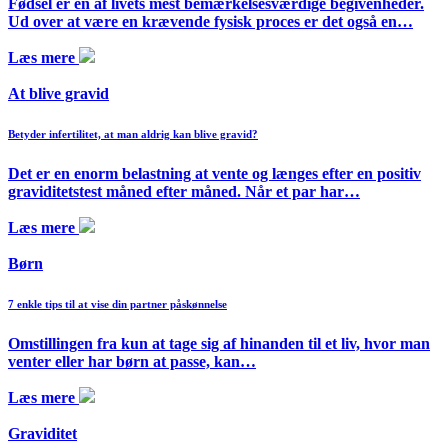
Fødsel er en af livets mest bemærkelsesværdige begivenheder.
Ud over at være en krævende fysisk proces er det også en…
Læs mere
At blive gravid
Betyder infertilitet, at man aldrig kan blive gravid?
Det er en enorm belastning at vente og længes efter en positiv
graviditetstest måned efter måned. Når et par har…
Læs mere
Børn
7 enkle tips til at vise din partner påskønnelse
Omstillingen fra kun at tage sig af hinanden til et liv, hvor man
venter eller har børn at passe, kan…
Læs mere
Graviditet