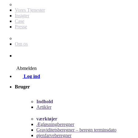
For dig som annoncør
Vores Tjenester
Insigter
Case
Presse
Baby Journey
Om os
Kontakt
Abmelden
Log ind
Bruger
Indhold
Artikler
værktøjer
Ægløsningberegner
Graviditetsberegner – beregn terminsdato
øjenfarveberegner