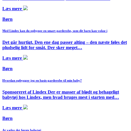
Læs mere
Børn
Med Lindex kan du opbygge en smart garderobe, som dit barn kan vokse i
Det går hurtigt. Den ene dag passer alting – den næste føles det
pludselig lidt for småt. Der sker meget…
Læs mere
Børn
Hvordan opbygger jeg en basis-garderobe til min baby?
Sponsoreret af Lindex Der er masser af blødt og behageligt
babytøj hos Lindex, men hvad bruges mest i starten med…
Læs mere
Børn
At vælge det første babytøj