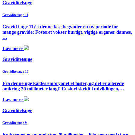
Graviditetsuge
Graviditetsuge 11
Gravid i uge 11? I denne fase begynder en ny periode for
mange gravide: Fosteret vokser hurtigt, vigtige organer dannes,
…
Læs mere
Graviditetsuge
Graviditetsuge 10
Fra denne uge kaldes embryonet et foster, og det er allerede
omkring 30 millimeter langt! Et stort skridt i udviklingen,…
Læs mere
Graviditetsuge
Graviditetsuge 9
Embryonet er nu omkring 20 millimeter – lille, men med store