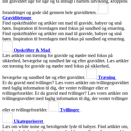
din graviditet uge for uge og få indsigt i barnets udvikling, kroppens
forandringer og gode råd gennem hele graviditeten.
Graviditetsuge
Find opskriftsidéer og artikler om mad til gravide, babyer og små
børn. Inspiration til hverdagen med fokus på sundhed og ernæring.
Find opskriftsidéer og artikler om mad til gravide, babyer og små
børn. Inspiration til hverdagen med fokus på sundhed og ernæring.
Opskrifter & Mad
Læs artikler om træning for gravide og mødre med fokus på
sikkerhed, bevægelse og sundhed før og efter graviditet.
Læs artikler
om træning for gravide og mødre med fokus på sikkerhed,
bevægelse og sundhed før og efter graviditet.
Træning
Er du gravid med tvillinger? Læs vores artikler om tvillingegraviditet
med faglig information til dig, der venter tvillinger eller er
tvillingeforælder.
Er du gravid med tvillinger? Læs vores artikler om
tvillingegraviditet med faglig information til dig, der venter tvillinger
eller er tvillingeforælder.
Tvillinger
Ukategoriseret
Læs om white noise og beroligende lyde til babyer. Find artikler om,