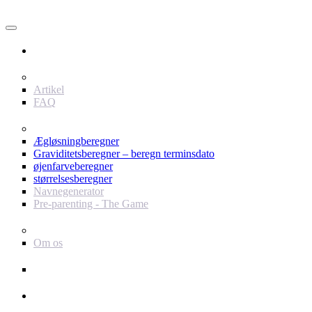
Bruger
Indhold
Artikel
FAQ
værktøjer
Ægløsningberegner
Graviditetsberegner – beregn terminsdato
øjenfarveberegner
størrelsesberegner
Navnegenerator
Pre-parenting - The Game
Baby Journey
Om os
Support
Annoncør