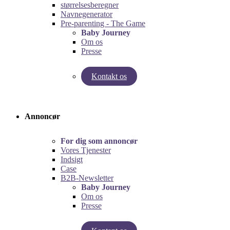
størrelsesberegner
Navnegenerator
Pre-parenting - The Game
Baby Journey
Om os
Presse
Kontakt os
Test vores graviditetsberegner!
Test Pre-Parenting-spillet!
Annoncør
For dig som annoncør
Vores Tjenester
Indsigt
Case
B2B-Newsletter
Baby Journey
Om os
Presse