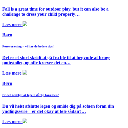
Fall is a great time for outdoor play, but it can also be a
challenge to dress your child properly…
Læs mere
Børn
Potte-træning – vi har de bedste tips!
Det er et stort skridt at gå fra ble til at begynde at bruge
potte/toilet, og ofte kræver det en…
Læs mere
Børn
Er det kedeligt at lege = dårlig forælder?
Du vil helst afslutte legen og smide dig på sofaen foran din
yndlingsserie – er det okay at føle sådan?…
Læs mere