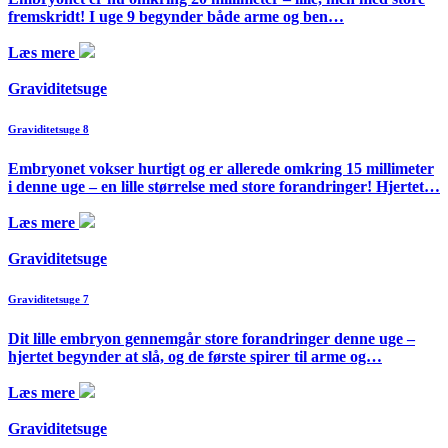
fremskridt! I uge 9 begynder både arme og ben…
Læs mere
Graviditetsuge
Graviditetsuge 8
Embryonet vokser hurtigt og er allerede omkring 15 millimeter
i denne uge – en lille størrelse med store forandringer! Hjertet…
Læs mere
Graviditetsuge
Graviditetsuge 7
Dit lille embryon gennemgår store forandringer denne uge –
hjertet begynder at slå, og de første spirer til arme og…
Læs mere
Graviditetsuge