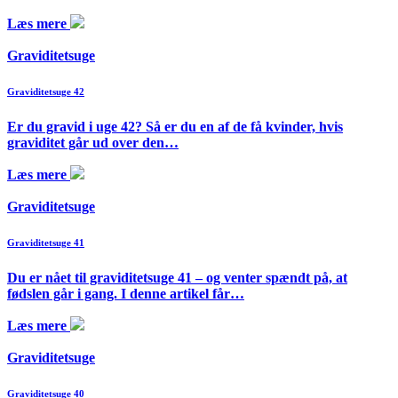
Læs mere
Graviditetsuge
Graviditetsuge 42
Er du gravid i uge 42? Så er du en af de få kvinder, hvis
graviditet går ud over den…
Læs mere
Graviditetsuge
Graviditetsuge 41
Du er nået til graviditetsuge 41 – og venter spændt på, at
fødslen går i gang. I denne artikel får…
Læs mere
Graviditetsuge
Graviditetsuge 40