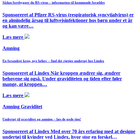
Sådan forebygger du RS-virus – information til kommende forældre
Sponsoreret af Pfizer RS-virus (respiratorisk syncytialvirus) er
en almindelig årsag til luftvejsinfektioner hos børn under et år
og kan være…
Læs mere
Amning
En forandret krop, nye behov – find det rigtige undertøj hos Lindex
Sponsoreret af Lindex Når kroppen ændrer sig, ændrer
behovene sig også. Under graviditeten og tiden efter føler
mange, at kroppen…
Læs mere
Amning Graviditet
Undertøj til graviditet og amning – læs de gode tips!
Sponsoreret af Lindex Med over 70 års erfaring med at designe
undertøj til kvinder ved Lindex, hvor stor en forskel…