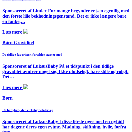
Sponsoreret af Lindex For mange begynder rejsen egentlig med
den første lille beklædningsgenstand. Det er ikke længere bare
en tanke,…
Læs mere
Børn Graviditet
De tidlige favoritter, forældre starter med
Sponsoreret af LuksusBaby På et tidspunkt i den tidlige
graviditet ændrer noget sig. Ikke pludseligt, bare stille og roligt.
Det…
Læs mere
Børn
De babykøb, der virkelig betaler sig
Sponsoreret af LuksusBaby I disse første uger med en nyfødt
har dagene deres egen rytme. Madning, skiftning, hvile, forfra