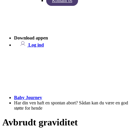
Kontant os
Indsigter fra Baby Journey
Case - Apohem
Download appen
Log ind
Baby Journey
Har din ven haft en spontan abort? Sådan kan du være en god
støtte for hende
Avbrudt graviditet