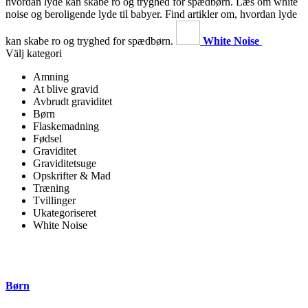
hvordan lyde kan skabe ro og tryghed for spædbørn.
Læs om white
noise og beroligende lyde til babyer. Find artikler om, hvordan lyde
kan skabe ro og tryghed for spædbørn.
White Noise
Välj kategori
Amning
At blive gravid
Avbrudt graviditet
Børn
Flaskemadning
Fødsel
Graviditet
Graviditetsuge
Opskrifter & Mad
Træning
Tvillinger
Ukategoriseret
White Noise
Børn