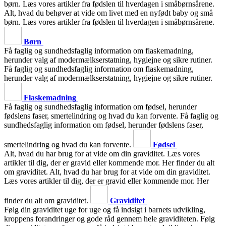
børn. Læs vores artikler fra fødslen til hverdagen i småbørnsårene.
Alt, hvad du behøver at vide om livet med en nyfødt baby og små
børn. Læs vores artikler fra fødslen til hverdagen i småbørnsårene.
Børn
Få faglig og sundhedsfaglig information om flaskemadning,
herunder valg af modermælkserstatning, hygiejne og sikre rutiner.
Få faglig og sundhedsfaglig information om flaskemadning,
herunder valg af modermælkserstatning, hygiejne og sikre rutiner.
Flaskemadning
Få faglig og sundhedsfaglig information om fødsel, herunder
fødslens faser, smertelindring og hvad du kan forvente.
Få faglig og
sundhedsfaglig information om fødsel, herunder fødslens faser,
smertelindring og hvad du kan forvente.
Fødsel
Alt, hvad du har brug for at vide om din graviditet. Læs vores
artikler til dig, der er gravid eller kommende mor. Her finder du alt
om graviditet.
Alt, hvad du har brug for at vide om din graviditet.
Læs vores artikler til dig, der er gravid eller kommende mor. Her
finder du alt om graviditet.
Graviditet
Følg din graviditet uge for uge og få indsigt i barnets udvikling,
kroppens forandringer og gode råd gennem hele graviditeten.
Følg