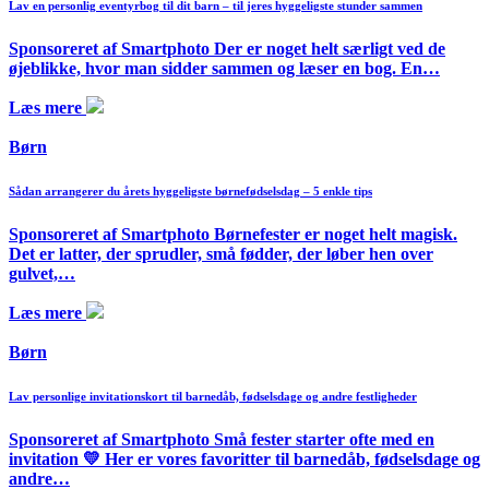
Lav en personlig eventyrbog til dit barn – til jeres hyggeligste stunder sammen
Sponsoreret af Smartphoto Der er noget helt særligt ved de
øjeblikke, hvor man sidder sammen og læser en bog. En…
Læs mere
Børn
Sådan arrangerer du årets hyggeligste børnefødselsdag – 5 enkle tips
Sponsoreret af Smartphoto Børnefester er noget helt magisk.
Det er latter, der sprudler, små fødder, der løber hen over
gulvet,…
Læs mere
Børn
Lav personlige invitationskort til barnedåb, fødselsdage og andre festligheder
Sponsoreret af Smartphoto Små fester starter ofte med en
invitation 💛 Her er vores favoritter til barnedåb, fødselsdage og
andre…