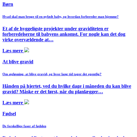
Børn
Hvad skal man bruge til en nyfødt baby, og hvordan forbereder man hjemme?
Et af de hyggeligste projekter under graviditeten er
forberedelserne til babyens ankomst. For nogle kan det dog
virke overvældende at…
Læs mere
At blive gravid
Om ægløsning, at blive gravid, og hvor lang tid tager det egentlig?
Hånden på hjertet, ved du hvilke dage i måneden du kan blive
gravid? Måske er det først, når du planlægger…
Læs mere
Fødsel
De forskellige faser af fødslen