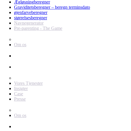
Ægløsningberegner
Graviditetsberegner – beregn terminsdato
øjenfarveberegner
størrelsesberegner
Navnegenerator
Pre-parenting - The Game
Baby Journey
Om os
Support
Annoncør
For dig som annoncør
Vores Tjenester
Insigter
Case
Presse
Baby Journey
Om os
Kontakt