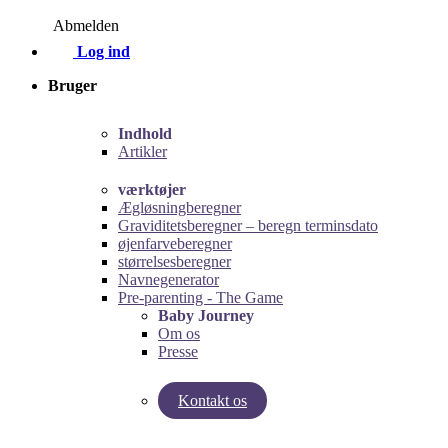
Abmelden
Log ind
Bruger
Indhold
Artikler
værktøjer
Ægløsningberegner
Graviditetsberegner – beregn terminsdato
øjenfarveberegner
størrelsesberegner
Navnegenerator
Pre-parenting - The Game
Baby Journey
Om os
Presse
Kontakt os