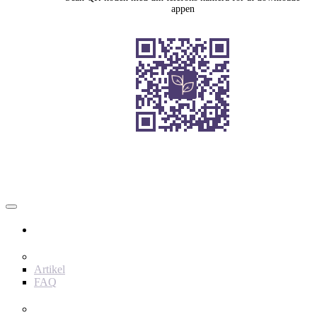
appen
Bruger
Indhold
Artikel
FAQ
værktøjer