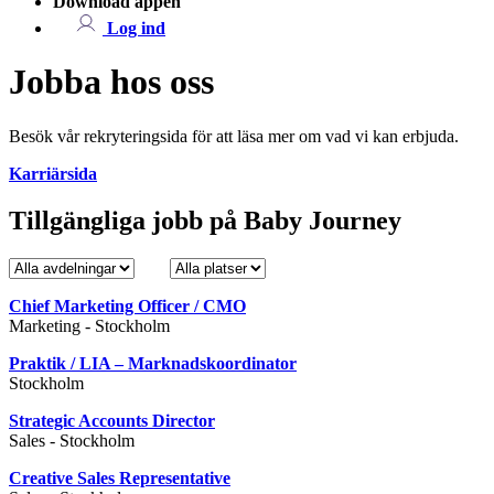
Download appen
Log ind
Jobba hos oss
Besök vår rekryteringsida för att läsa mer om vad vi kan erbjuda.
Karriärsida
Tillgängliga jobb på Baby Journey
Chief Marketing Officer / CMO
Marketing
-
Stockholm
Praktik / LIA – Marknadskoordinator
Stockholm
Strategic Accounts Director
Sales
-
Stockholm
Creative Sales Representative