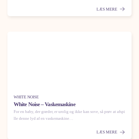
LÆS MERE
WHITE NOISE
White Noise – Vaskemaskine
For en baby, der græder, er urolig og ikke kan sove, så prøv at afspi
lle denne lyd af en vaskemaskine…
LÆS MERE