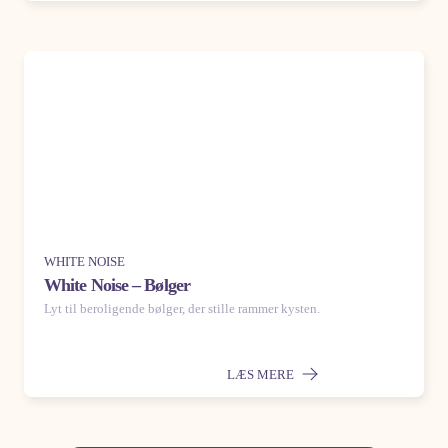
WHITE NOISE
White Noise – Bølger
Lyt til beroligende bølger, der stille rammer kysten.
LÆS MERE