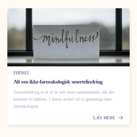
FØDSEL
Alt om ikke-farmakologisk smertelindring
Smertelindring er et af de helt store samtaleemner, når det
kommer til fødslen. I denne artikel vil vi gennemgå ikke-
farmakologisk…
LÆS MERE