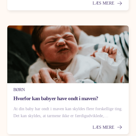
LÆS MERE
BØRN
Hvorfor kan babyer have ondt i maven?
At din baby har ondt i maven kan skyldes flere forskellige ting.
Det kan skyldes, at tarmene ikke er færdigudviklede,…
LÆS MERE